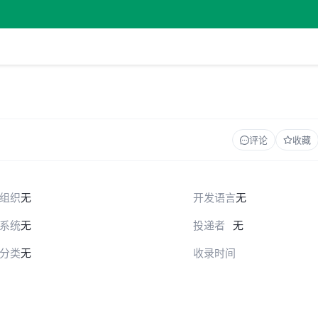
评论
收藏
组织
无
开发语言
无
系统
无
投递者
无
分类
无
收录时间