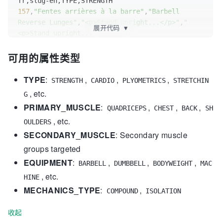
157
,
"Fentes arrières à la barre"
,
"Barbell 
Reverse Lunges"
,
"<p>Stand upright...</p>"
,
"
展开代码
▼
<p>Stand upright...
</p>"
,https:
//y
outube.com
/...,https:/
/img.youtube.c
可用的属性类型
fr,slug-en,PRIMARY_MUSCLE,QUADRICEPS
TYPE
:
,
,
,
STRENGTH
CARDIO
PLYOMETRICS
STRETCHIN
, etc.
G
PRIMARY_MUSCLE
:
,
,
,
QUADRICEPS
CHEST
BACK
SH
, etc.
OULDERS
SECONDARY_MUSCLE
: Secondary muscle
groups targeted
EQUIPMENT
:
,
,
,
BARBELL
DUMBBELL
BODYWEIGHT
MAC
, etc.
HINE
MECHANICS_TYPE
:
,
COMPOUND
ISOLATION
收起