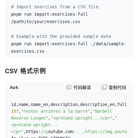
#
 Import exercises from a CSV file
pnpm run import:exercises-full 
/path/to/your/exercises.csv

#
 Example with the provided sample data
pnpm run import:exercises-full ./data/sample-
exercises.csv
CSV 格式示例
Awk
代码解读
复制代码
157
,
"Fentes arrières à la barre"
,
"Barbell 
Reverse Lunges"
,
"<p>Stand upright...</p>"
,
"
<p>Stand upright...
</p>"
,https:
//y
outube.com
/...,https:/
/img.youtube.c