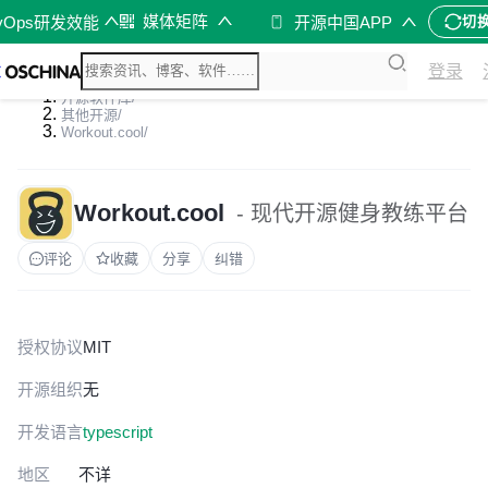
媒体矩阵
vOps研发效能
开源中国APP
切
登录
开源软件库
/
其他开源
/
Workout.cool
/
Workout.cool
- 现代开源健身教练平台
评论
收藏
分享
纠错
授权协议
MIT
开源组织
无
开发语言
typescript
地区
不详