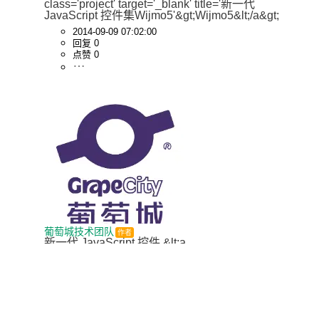
class='project' target='_blank' title='新一代 
JavaScript 控件集Wijmo5'&gt;Wijmo5&lt;/a&gt;
2014-09-09 07:02:00
回复 0
点赞 0
葡萄城技术团队
作者
新一代 JavaScript 控件 &lt;a 
href='http://www.oschina.net/p/wijmo5' 
class='project' target='_blank' title='新一代 
JavaScript 控件集Wijmo5'&gt;Wijmo5&lt;/a&gt; 正
式发布！
2014-10-10 23:00:42
回复 0