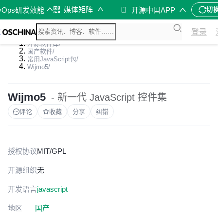
媒体矩阵
vOps研发效能
开源中国APP
切
登录
开源软件库
/
国产软件
/
常用JavaScript包
/
Wijmo5
/
Wijmo5
- 新一代 JavaScript 控件集
评论
收藏
分享
纠错
授权协议
MIT/GPL
开源组织
无
开发语言
javascript
地区
国产