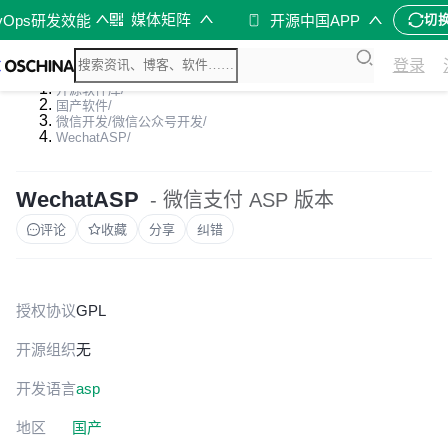
媒体矩阵
vOps研发效能
开源中国APP
切
登录
开源软件库
/
国产软件
/
微信开发/微信公众号开发
/
WechatASP
/
WechatASP
- 微信支付 ASP 版本
评论
收藏
分享
纠错
授权协议
GPL
开源组织
无
开发语言
asp
地区
国产