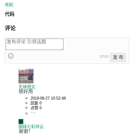
收起
代码
评论
0/500
发 布
先锋图文
很好用
2019-08-27 10:52:48
回复 0
点赞 0
脚
脚踩七彩祥云
谢谢！