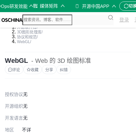
媒体矩阵
vOps研发效能
开源中国APP
切
登录
开源软件库
/
3D图形处理库
/
协议和规范
/
WebGL
/
WebGL
- Web 的 3D 绘图标准
评论
收藏
分享
纠错
授权协议
无
开源组织
无
开发语言
无
地区
不详