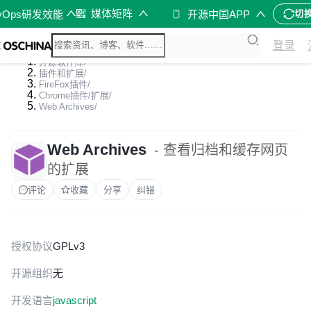
媒体矩阵
vOps研发效能
开源中国APP
切
登录
开源软件库
/
插件和扩展
/
FireFox插件
/
Chrome插件/扩展
/
Web Archives
/
Web Archives
- 查看归档和缓存网页
的扩展
评论
收藏
分享
纠错
授权协议
GPLv3
开源组织
无
开发语言
javascript