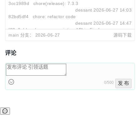
3cc1989d
chore(release): 7.3.3
dessant
2026-06-27 14:03
82bd5df4
chore: refactor code
dessant
2026-06-27 14:47
f99a3abb
chore: use scripting API in Firefox
main 分支：
2026-06-27
源码下载
dessant
2026-06-27 09:24
评论
0/500
发 布