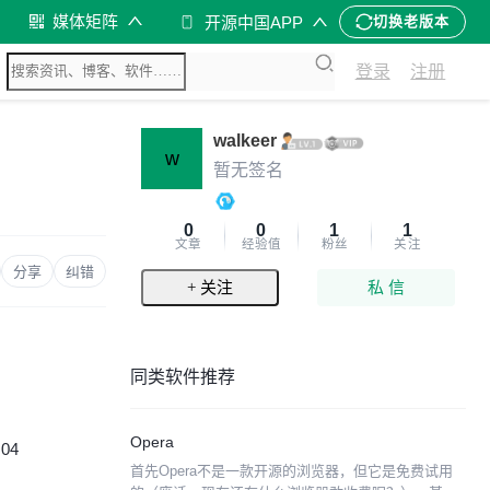
媒体矩阵
开源中国APP
切换老版本
登录
注册
walkeer
w
暂无签名
0
0
1
1
文章
经验值
粉丝
关注
分享
纠错
+ 关注
私 信
同类软件推荐
Opera
:04
首先Opera不是一款开源的浏览器，但它是免费试用