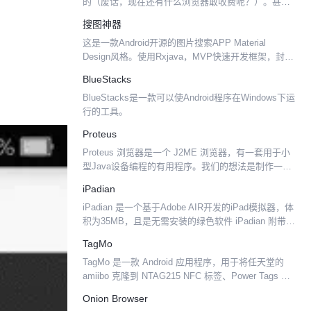
的（废话，现在还有什么浏览器敢收费呢？）。甚至
可以在您的手机上安装和使用Opera的手机版。它是
搜图神器
一种快速、有趣并且易用的网络浏览方式。Opera 9
这是一款Android开源的图片搜索APP Material
...
Design风格。使用Rxjava，MVP快速开发框架，封装
的RecyclerView，retrofit 2.0网络请求库，Fresco图...
BlueStacks
BlueStacks是一款可以使Android程序在Windows下运
行的工具。
Proteus
Proteus 浏览器是一个 J2ME 浏览器，有一套用于小
型Java设备编程的有用程序。我们的想法是制作一个
高度适应性的浏览器，它有很强的渲染能力，并且最
iPadian
终会被插入到客户/服务器架构中。
iPadian 是一个基于Adobe AIR开发的iPad模拟器，体
积为35MB，且是无需安装的绿色软件 iPadian 附带一
些 iPad 应用，同时支持全屏模式。你可以在 iPadian
TagMo
上运行：...
TagMo 是一款 Android 应用程序，用于将任天堂的
amiibo 克隆到 NTAG215 NFC 标签、Power Tags 和
Amiiqo / N2 Elite 设备。 下载 TagMo...
Onion Browser