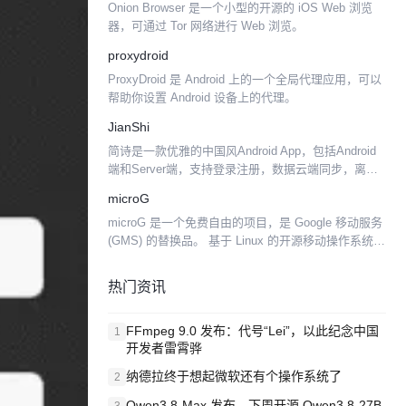
Onion Browser 是一个小型的开源的 iOS Web 浏览
器，可通过 Tor 网络进行 Web 浏览。
proxydroid
ProxyDroid 是 Android 上的一个全局代理应用，可以
帮助你设置 Android 设备上的代理。
JianShi
简诗是一款优雅的中国风Android App，包括Android
端和Server端，支持登录注册，数据云端同步，离线
数据存储和截屏分享等功能。 技术 Android 简诗
microG
Android 依赖了当前最...
microG 是一个免费自由的项目，是 Google 移动服务
(GMS) 的替换品。 基于 Linux 的开源移动操作系统
Android 不仅是世界上最流行的移动操作系统，它也
正在成为一个专有的操...
热门资讯
FFmpeg 9.0 发布：代号“Lei”，以此纪念中国
1
开发者雷霄骅
纳德拉终于想起微软还有个操作系统了
2
Qwen3.8-Max 发布，下周开源 Qwen3.8-27B