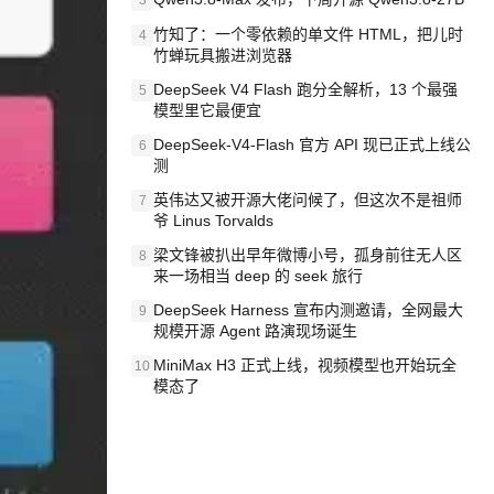
3
竹知了：一个零依赖的单文件 HTML，把儿时
4
竹蝉玩具搬进浏览器
DeepSeek V4 Flash 跑分全解析，13 个最强
5
模型里它最便宜
DeepSeek-V4-Flash 官方 API 现已正式上线公
6
测
英伟达又被开源大佬问候了，但这次不是祖师
7
爷 Linus Torvalds
梁文锋被扒出早年微博小号，孤身前往无人区
8
来一场相当 deep 的 seek 旅行
DeepSeek Harness 宣布内测邀请，全网最大
9
规模开源 Agent 路演现场诞生
MiniMax H3 正式上线，视频模型也开始玩全
10
模态了