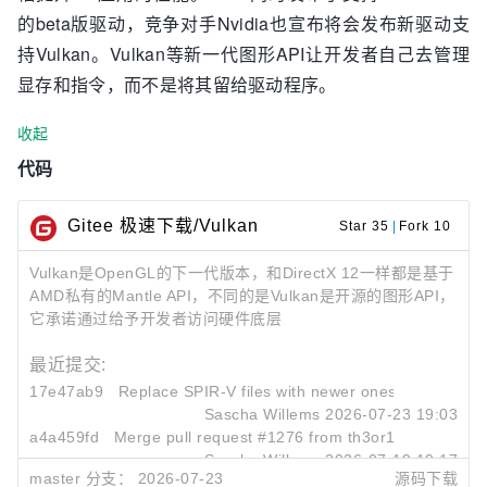
的beta版驱动，竞争对手Nvidia也宣布将会发布新驱动支
持Vulkan。Vulkan等新一代图形API让开发者自己去管理
显存和指令，而不是将其留给驱动程序。
收起
代码
Gitee 极速下载/Vulkan
Star 35
|
Fork 10
Vulkan是OpenGL的下一代版本，和DirectX 12一样都是基于
AMD私有的Mantle API，不同的是Vulkan是开源的图形API，
它承诺通过给予开发者访问硬件底层
最近提交:
17e47ab9
Replace SPIR-V files with newer ones provided b
Sascha Willems
2026-07-23 19:03
a4a459fd
Merge pull request #1276 from th3or14/master
Sascha Willems
2026-07-19 19:17
master 分支：
2026-07-23
源码下载
c452e75c
Merge pull request #1275 from shaked-shlomo/fix