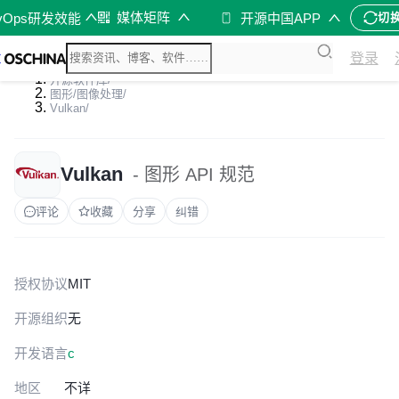
媒体矩阵
vOps研发效能
开源中国APP
切
登录
开源软件库
/
图形/图像处理
/
Vulkan
/
Vulkan
- 图形 API 规范
评论
收藏
分享
纠错
授权协议
MIT
开源组织
无
开发语言
c
地区
不详