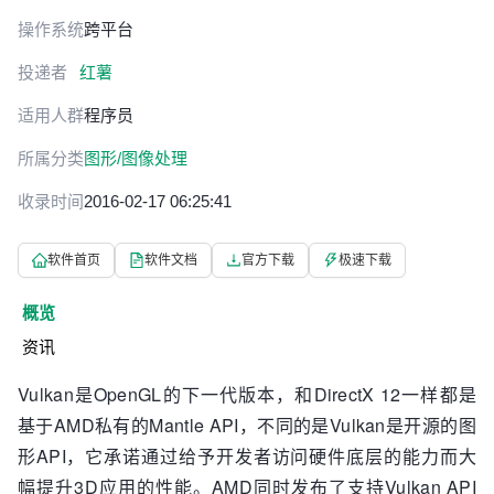
操作系统
跨平台
投递者
红薯
适用人群
程序员
所属分类
图形/图像处理
收录时间
2016-02-17 06:25:41
软件首页
软件文档
官方下载
极速下载
概览
资讯
Vulkan是OpenGL的下一代版本，和DirectX 12一样都是
基于AMD私有的Mantle API，不同的是Vulkan是开源的图
形API，它承诺通过给予开发者访问硬件底层的能力而大
幅提升3D应用的性能。AMD同时发布了支持Vulkan API