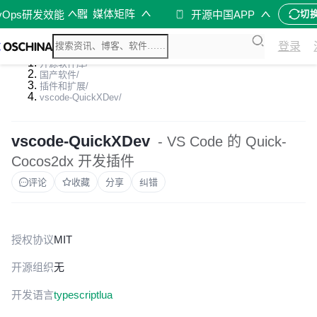
媒体矩阵
vOps研发效能
开源中国APP
切
登录
开源软件库
/
国产软件
/
插件和扩展
/
vscode-QuickXDev
/
vscode-QuickXDev
- VS Code 的 Quick-
Cocos2dx 开发插件
评论
收藏
分享
纠错
授权协议
MIT
开源组织
无
开发语言
typescript
lua