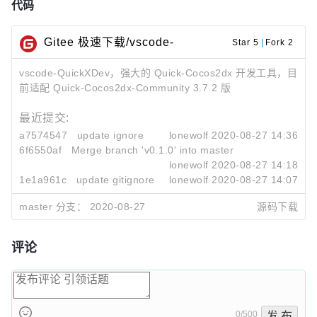
代码
Gitee 极速下载/vscode-
Star 5
|
Fork 2
QuickXDev
vscode-QuickXDev，强大的 Quick-Cocos2dx 开发工具，目
前适配 Quick-Cocos2dx-Community 3.7.2 版
最近提交:
a7574547
update ignore
lonewolf
2020-08-27 14:36
6f6550af
Merge branch 'v0.1.0' into master
lonewolf
2020-08-27 14:18
1e1a961c
update gitignore
lonewolf
2020-08-27 14:07
master 分支：
2020-08-27
源码下载
评论
0/500
发 布