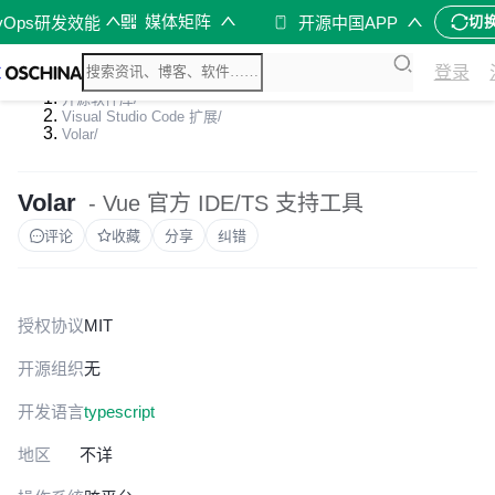
媒体矩阵
vOps研发效能
开源中国APP
切
登录
开源软件库
/
Visual Studio Code 扩展
/
Volar
/
Volar
- Vue 官方 IDE/TS 支持工具
评论
收藏
分享
纠错
授权协议
MIT
开源组织
无
开发语言
typescript
地区
不详