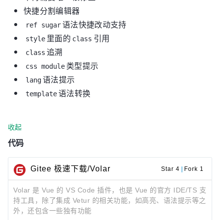
快捷分割编辑器
语法快捷改动支持
ref sugar
里面的
引用
style
class
追溯
class
类型提示
css module
语法提示
lang
语法转换
template
收起
代码
Gitee 极速下载/Volar
Star 4
|
Fork 1
Volar 是 Vue 的 VS Code 插件，也是 Vue 的官方 IDE/TS 支
持工具，除了集成 Vetur 的相关功能，如高亮、语法提示等之
外，还包含一些独有功能