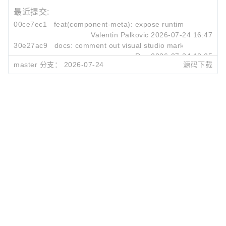
最近提交:
00ce7ec1
feat(component-meta): expose runtime values of
Valentin Palkovic
2026-07-24 16:47
30e27ac9
docs: comment out visual studio marketplace badg
Ray
2026-07-24 12:25
master 分支：
2026-07-24
源码下载
e5195694
chore(lint): keep no-unnecessary-type-assertion off
Johnson Chu
2026-07-24 07:02
评论
0/500
发 布
©OSCHINA(OSChina.NET)
京ICP备2025119063号