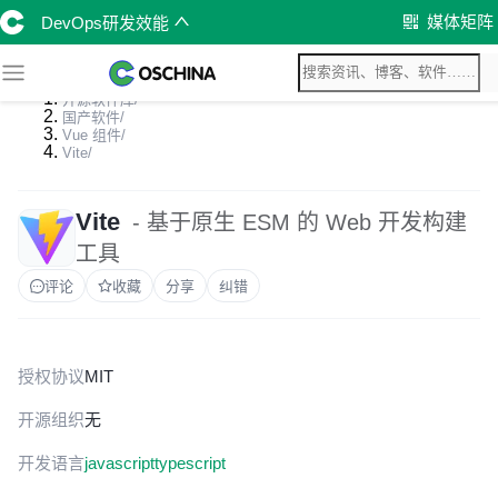
媒体矩阵
DevOps研发效能
开源软件库
/
国产软件
/
Vue 组件
/
Vite
/
Vite
- 基于原生 ESM 的 Web 开发构建
工具
评论
收藏
分享
纠错
授权协议
MIT
开源组织
无
开发语言
javascript
typescript