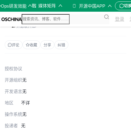
媒体矩阵
vOps研发效能
开源中国APP
切
登录
开源软件库
/
评论
收藏
分享
纠错
授权协议
开源组织
无
开发语言
无
地区
不详
操作系统
无
投递者
无