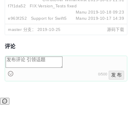
f7f1da52
FIX:Version_Tests fixed
Manu
2019-10-18 09:23
e963f252
Support for Swift5
Manu
2019-10-17 14:39
master 分支：
2019-10-25
源码下载
评论
0/500
发 布