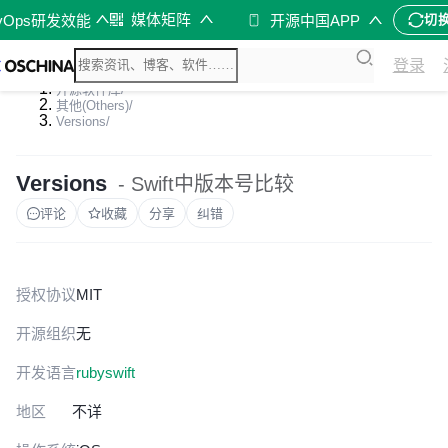
媒体矩阵
vOps研发效能
开源中国APP
切
登录
开源软件库
/
其他(Others)
/
Versions
/
Versions
- Swift中版本号比较
评论
收藏
分享
纠错
授权协议
MIT
开源组织
无
开发语言
ruby
swift
地区
不详