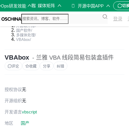
媒体矩阵
vOps研发效能
开源中国APP
切
登录
开源软件库
/
国产软件
/
多媒体处理
/
VBAbox
/
VBAbox
- 兰雅 VBA 线段简易包装盒插件
评论
收藏
分享
纠错
授权协议
无
开源组织
无
开发语言
vbscript
地区
国产