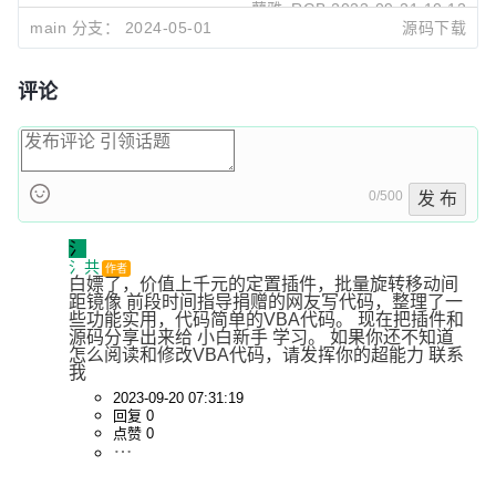
蘭雅sRGB
2023-09-21 10:12
main 分支：
2024-05-01
源码下载
评论
0/500
发 布
氵
氵共
作者
白嫖了，价值上千元的定置插件，批量旋转移动间
距镜像 前段时间指导捐赠的网友写代码，整理了一
些功能实用，代码简单的VBA代码。 现在把插件和
源码分享出来给 小白新手 学习。 如果你还不知道 
怎么阅读和修改VBA代码，请发挥你的超能力 联系
我
2023-09-20 07:31:19
回复 0
点赞 0