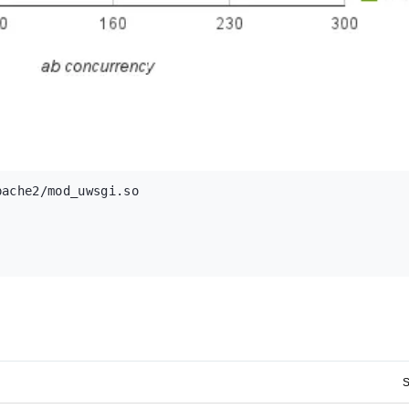
ache2/mod_uwsgi.so

S