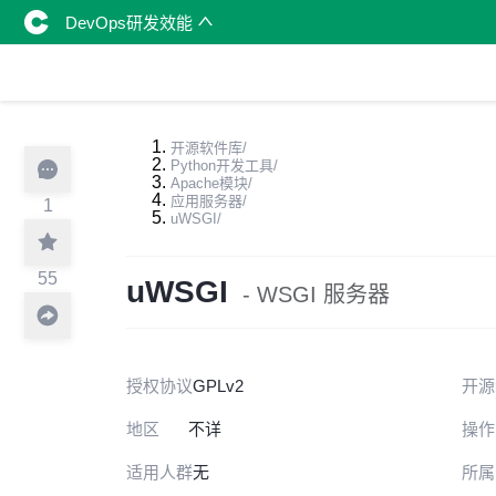
DevOps研发效能
开源软件库
/
Python开发工具
/
Apache模块
/
应用服务器
/
1
uWSGI
/
55
uWSGI
- WSGI 服务器
授权协议
GPLv2
开源
地区
不详
操作
适用人群
无
所属