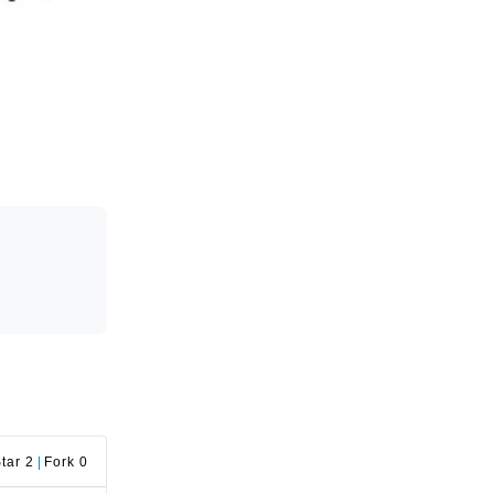
tar 2
|
Fork 0