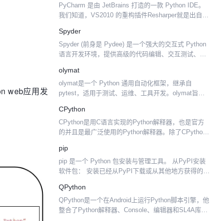
PyCharm 是由 JetBrains 打造的一款 Python IDE。
我们知道，VS2010 的重构插件Resharper就是出自
JetBrains之手。那么，PyCharm有什么吸引人的特点
Spyder
呢...
Spyder (前身是 Pydee) 是一个强大的交互式 Python
语言开发环境，提供高级的代码编辑、交互测试、调
试等特性，支持包括 Windows、Linux 和 OS X 系
olymat
统。
olymat是一个 Python 通用自动化框架，继承自
n web应用发
pytest，适用于测试、运维、工具开发。olymat旨在
降低门槛，增加效率，探索python自动化最佳实践。
CPython
olymat是奥联内部的主力自动...
CPython是用C语言实现的Python解释器，也是官方
的并且是最广泛使用的Python解释器。除了CPython
以外，还有用JAVA实现的Jython和用.NET实现的
pip
IronPython，使Py...
pip 是一个 Python 包安装与管理工具。 从PyPI安装
软件包： 安装已经从PyPI下载或从其他地方获得的软
件包： 显示安装了哪些文件： 列出哪些软件包已过
QPython
期： 升级软件包： 卸载软件包：
QPython是一个在Android上运行Python脚本引擎，他
整合了Python解释器、Console、编辑器和SL4A库。
可以让你在Android设备上运行Python语言开发的程