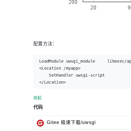
配置方法：
LoadModule uwsgi_module     libexec/ap
<Location /myapp>

    SetHandler uwsgi-script

</Location>
收起
代码
Gitee 极速下载/uwsgi