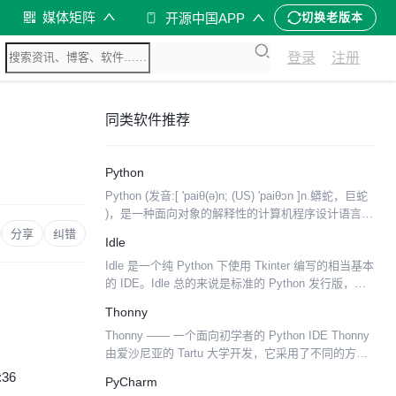
媒体矩阵
开源中国APP
切换老版本
登录
注册
同类软件推荐
Python
Python (发音:[ 'paiθ(ə)n; (US) 'paiθɔn ]n.蟒蛇，巨蛇
)，是一种面向对象的解释性的计算机程序设计语言，
也是一种功能强大而完善的通用型语言，已经具有十
分享
纠错
Idle
多年的发展历史...
Idle 是一个纯 Python 下使用 Tkinter 编写的相当基本
的 IDE。Idle 总的来说是标准的 Python 发行版，甚
至是由 Guido van Rossum 亲自编写（至少最初的
Thonny
绝...
Thonny —— 一个面向初学者的 Python IDE Thonny
由爱沙尼亚的 Tartu 大学开发，它采用了不同的方
法，因为它的调试器是专为学习和教学编程而设计
:36
PyCharm
的。 特性 易于上手。Thon...