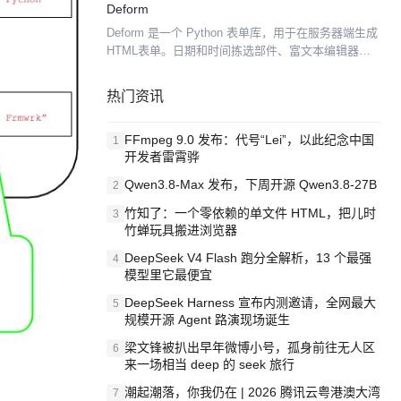
Deform
序。它就是An...
Deform 是一个 Python 表单库，用于在服务器端生成
HTML表单。日期和时间拣选部件、富文本编辑器、
动态添加和删除项目的表单以及其他一些复杂的用例
都支持开箱即用。 Deform与Pyrami...
热门资讯
FFmpeg 9.0 发布：代号“Lei”，以此纪念中国
1
开发者雷霄骅
Qwen3.8-Max 发布，下周开源 Qwen3.8-27B
2
竹知了：一个零依赖的单文件 HTML，把儿时
3
竹蝉玩具搬进浏览器
DeepSeek V4 Flash 跑分全解析，13 个最强
4
模型里它最便宜
DeepSeek Harness 宣布内测邀请，全网最大
5
规模开源 Agent 路演现场诞生
梁文锋被扒出早年微博小号，孤身前往无人区
6
来一场相当 deep 的 seek 旅行
潮起潮落，你我仍在 | 2026 腾讯云粤港澳大湾
7