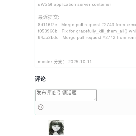
uWSGI application server container
最近提交:
8d116f7e
Merge pull request #2743 from xrmx
f053966b
Fix for gracefully_kill_them_all() wh
84aa2bdc
Merge pull request #2742 from remi
master 分支：
2025-10-11
评论