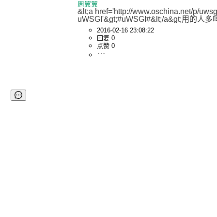
周翼翼
&lt;a href='http://www.oschina.net/p/uws
uWSGI'&gt;#uWSGI#&lt;/a&gt;用的人
2016-02-16 23:08:22
回复 0
点赞 0