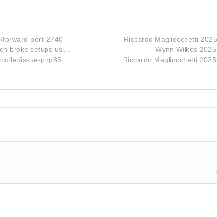
/forward-port-2740
Riccardo Magliocchetti
2025
ich broke setups usi...
Wynn Wilkes
2025
collet/issue-php85
Riccardo Magliocchetti
2025