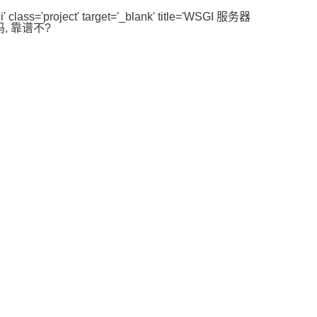
gi' class='project' target='_blank' title='WSGI 服务器
多吗, 靠谱不?