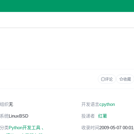
评论
收藏
组织
无
开发语言
c
python
系统
Linux
BSD
投递者
红薯
分类
Python开发工具 、
收录时间
2009-05-07 00:01