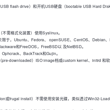
lash drive）和开机USB硬盘（bootable USB Hard Dis
all）（不需格式化装置）使用Syslinux。
Ubuntu、Fedora、 openSUSE、CentOS、Debian、Li
、Slackware和FreeDOS，FreeBSD以 及NetBSD。
ack、BackTrack和Gujin。
nloaded）ISO image档或custom kernel、initrd
ion或frugal install）不需使用安装光碟，类似透过Win32-Loa