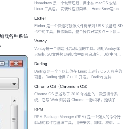
Homebrew 是一个包管理器，用来在 macOS 安装
Linux 工具包。 安装过程很简单： HomeBrew是ruby
脚本，但是mac下不需要安装ruby解释环境，系统自
Etcher
带了。 安装好后，可以...
Etcher 是一个快速将镜像文件刻录到 USB 设备或 SD
卡中的工具，操作简单，整个操作只需要点三下鼠
也可以加载各种系统
标。 Etcher 的界面十分简洁、美观，先选择要刻录的
Ventoy
。
镜像文件（支持 .iso、.img ...
Ventoy是一个创建可启动U盘的工具。利用Ventoy你
只需把ISO文件拷贝到U盘中即可启动它。U盘中可以
同时存放多个、多种不同类型操作系统的ISO镜像，
Darling
在启动时Ventoy会提供一个菜单来进行选择...
Darling 是一个可以让你在 Linux 上运行 OS X 程序的
项目。Darling 使用 C++11 开发。 Darling 支持
DPREFIXes，它与 WINEPREFIXes 非常相似...
Chrome OS（Chromium OS）
Chrome OS 是谷歌于 2010 年推出的一款云操作系
统，它与 Web 浏览器 Chrome 一脉相承，延续了
Chrome 快速、简洁与安全的特性，并且在项目最早
RPM
期，也主打类似于“整个操作系统...
RPM Package Manager (RPM) 是一个强大的命令行
驱动的软件包管理工具，用来安装、卸载、校验、查
询和更新 Linux 系统上的软件包。