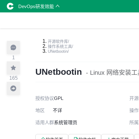
DevOps研发效能
开源软件库
/
操作系统工具
/
UNetbootin
/
1
UNetbootin
- Linux 网络安装
165
授权协议
GPL
开源
地区
不详
操作
适用人群
系统管理员
所属