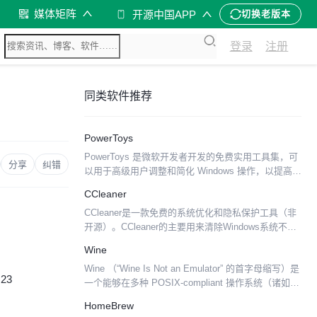
媒体矩阵
开源中国APP
切换老版本
登录
注册
同类软件推荐
PowerToys
PowerToys 是微软开发者开发的免费实用工具集，可
分享
纠错
以用于高级用户调整和简化 Windows 操作，以提高效
率。其最早出现在 Windows 95 中，但并不受微软官
CCleaner
方支持，对其测试也不够彻底。到...
CCleaner是一款免费的系统优化和隐私保护工具（非
开源）。CCleaner的主要用来清除Windows系统不再
使用的垃圾文件，以腾出更多硬盘空间。它的 另一大
Wine
功能是清除使用者的上网记录。CClea...
Wine （“Wine Is Not an Emulator” 的首字母缩写）是
:23
一个能够在多种 POSIX-compliant 操作系统（诸如
Linux，macOS 及 BSD 等）上运行 Wind...
HomeBrew