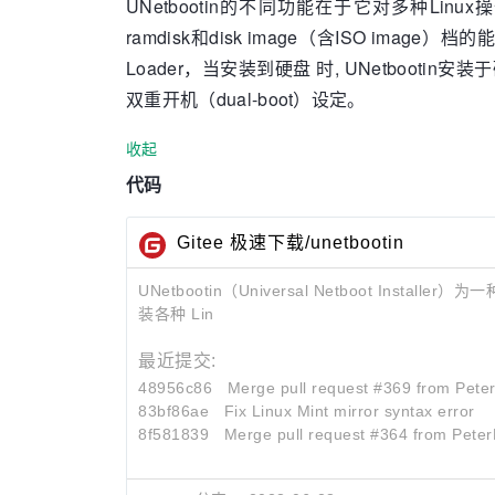
UNetbootin的不同功能在于它对多种Linux操作系
ramdisk和disk image（含ISO image）
Loader，当安装到硬盘 时, UNetbootin安装于
双重开机（dual-boot）设定。
收起
代码
Gitee 极速下载/unetbootin
UNetbootin（Universal Netboot In
装各种 Lin
最近提交:
48956c86
Merge pull request #369 from Peter
83bf86ae
Fix Linux Mint mirror syntax error
8f581839
Merge pull request #364 from Pete