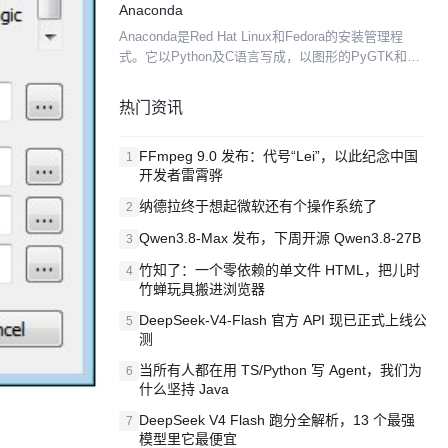
Anaconda
Anaconda是Red Hat Linux和Fedora的安装管理程
式。它以Python及C语言写成，以图形的PyGTK和文
字的python-newt接口写成。它可以用来自动安装配
置，使用户能够以最...
热门资讯
FFmpeg 9.0 发布：代号“Lei”，以此纪念中国
1
开发者雷霄骅
纳德拉终于想起微软还有个操作系统了
2
Qwen3.8-Max 发布，下周开源 Qwen3.8-27B
3
竹知了：一个零依赖的单文件 HTML，把儿时
4
竹蝉玩具搬进浏览器
DeepSeek-V4-Flash 官方 API 现已正式上线公
5
测
当所有人都在用 TS/Python 写 Agent，我们为
6
什么坚持 Java
DeepSeek V4 Flash 跑分全解析，13 个最强
7
模型里它最便宜