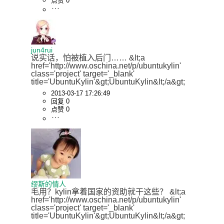
点赞 0
jun4rui
说实话，怕被植入后门…… &lt;a 
href='http://www.oschina.net/p/ubuntukylin' 
class='project' target='_blank' 
title='UbuntuKylin'&gt;UbuntuKylin&lt;/a&gt;
2013-03-17 17:26:49
回复 0
点赞 0
缪斯的情人
毛用？kylin拿着国家的资助就干这些？ &lt;a 
href='http://www.oschina.net/p/ubuntukylin' 
class='project' target='_blank' 
title='UbuntuKylin'&gt;UbuntuKylin&lt;/a&gt;