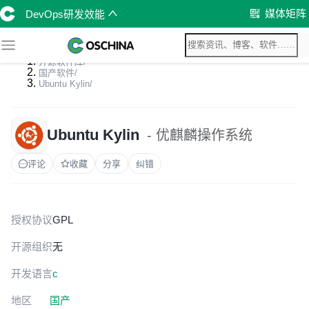
媒体矩阵
DevOps研发效能
开源软件库
/
国产软件
/
Ubuntu Kylin
/
Ubuntu Kylin
- 优麒麟操作系统
评论
收藏
分享
纠错
授权协议
GPL
开源组织
无
开发语言
c
地区
国产