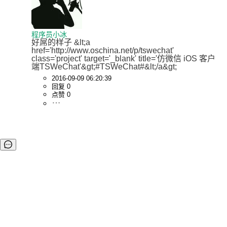
程序员小冰
好屌的样子 &lt;a 
href='http://www.oschina.net/p/tswechat' 
class='project' target='_blank' title='仿微信 iOS 客户
端TSWeChat'&gt;#TSWeChat#&lt;/a&gt;
2016-09-09 06:20:39
回复 0
点赞 0