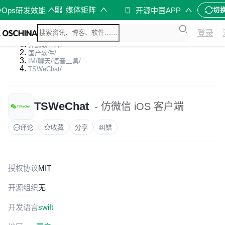
媒体矩阵
vOps研发效能
开源中国APP
切
登录
开源软件库
/
国产软件
/
IM/聊天/语音工具
/
TSWeChat
/
TSWeChat
- 仿微信 iOS 客户端
评论
收藏
分享
纠错
授权协议
MIT
开源组织
无
开发语言
swift