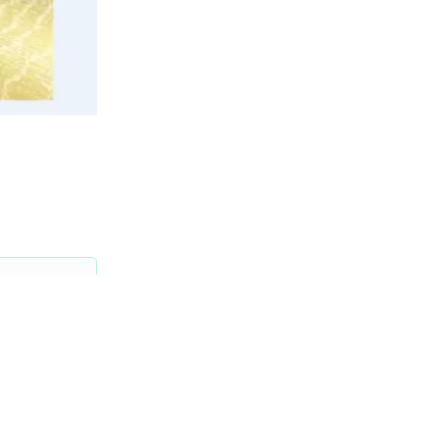
0/500
发 布
SCHINA