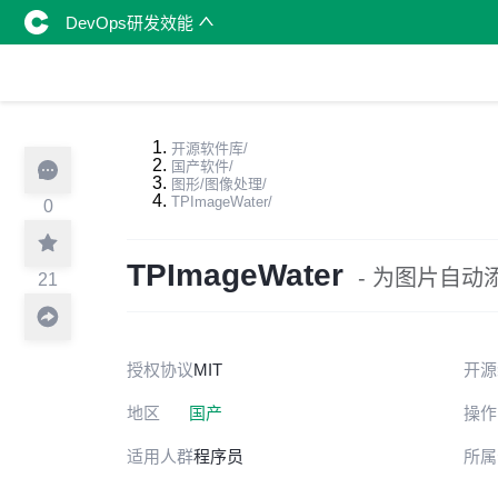
DevOps研发效能
开源软件库
/
国产软件
/
图形/图像处理
/
TPImageWater
/
0
TPImageWater
- 为图片自
21
授权协议
MIT
开源
地区
国产
操作
适用人群
程序员
所属