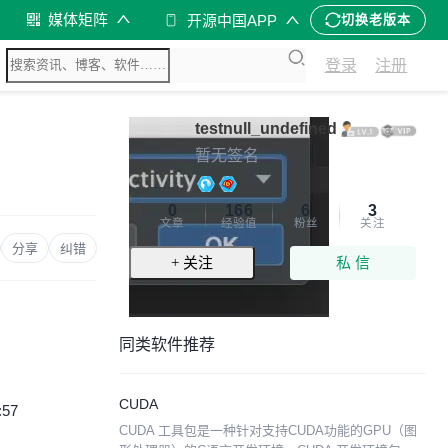
媒体矩阵
开源中国APP
切换老版本
登录
注册
testnull_undefined
暂无签名
0
166
6
3
文章
经验值
粉丝
关注
分享
纠错
+ 关注
私 信
同类软件推荐
CUDA
:57
CUDA 工具包是一种针对支持CUDA功能的GPU（图