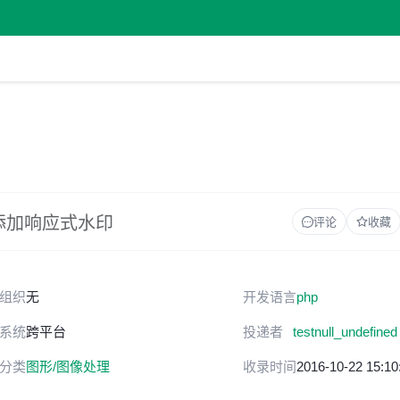
动添加响应式水印
评论
收藏
组织
无
开发语言
php
系统
跨平台
投递者
testnull_undefined
分类
图形/图像处理
收录时间
2016-10-22 15:10