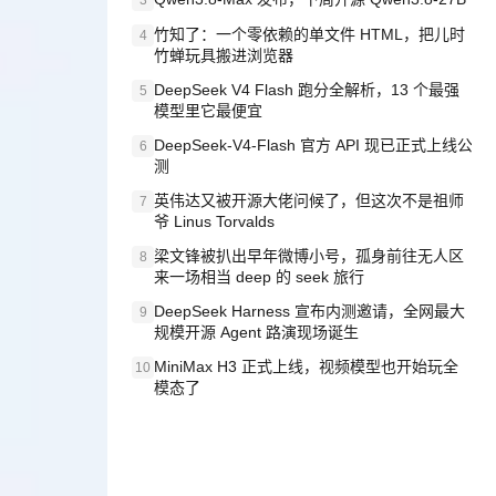
3
竹知了：一个零依赖的单文件 HTML，把儿时
4
竹蝉玩具搬进浏览器
DeepSeek V4 Flash 跑分全解析，13 个最强
5
模型里它最便宜
DeepSeek-V4-Flash 官方 API 现已正式上线公
6
测
英伟达又被开源大佬问候了，但这次不是祖师
7
爷 Linus Torvalds
梁文锋被扒出早年微博小号，孤身前往无人区
8
来一场相当 deep 的 seek 旅行
DeepSeek Harness 宣布内测邀请，全网最大
9
规模开源 Agent 路演现场诞生
MiniMax H3 正式上线，视频模型也开始玩全
10
模态了