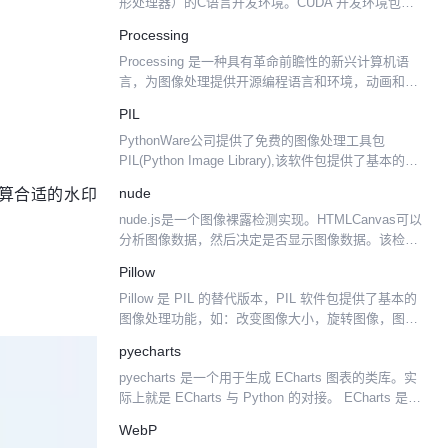
形处理器）的C语言开发环境。CUDA 开发环境包括:
nvcc C语言编译器 适用于GPU（图形处理器）的
Processing
CUDA FFT和BLAS库 分析器 适...
Processing 是一种具有革命前瞻性的新兴计算机语
言，为图像处理提供开源编程语言和环境，动画和互
动。这是使用的学生，艺术家，设计师，研究人员和
PIL
爱好者学习，原型及生产。这是建立基础教育计算机
PythonWare公司提供了免费的图像处理工具包
编程在...
PIL(Python Image Library),该软件包提供了基本的图
像处理功能，如：改变图像大小，旋转图像，图像格
算合适的水印
nude
式转换，色场空间转换，图像增强...
nude.js是一个图像裸露检测实现。HTMLCanvas可以
分析图像数据，然后决定是否显示图像数据。该检测
算法在客户端上运行，因此即使被识别为裸图像，也
Pillow
可以（通过用户交互）显示图像。
Pillow 是 PIL 的替代版本，PIL 软件包提供了基本的
图像处理功能，如：改变图像大小，旋转图像，图像
格式转换，色场空间转换，图像增强，直方图处理，
pyecharts
插值和滤波等等。 Pillow 为了解决 P...
pyecharts 是一个用于生成 ECharts 图表的类库。实
际上就是 ECharts 与 Python 的对接。 ECharts 是百
度开源的一个数据可视化 JS 库。看了官方的介绍文
WebP
档，觉得很...