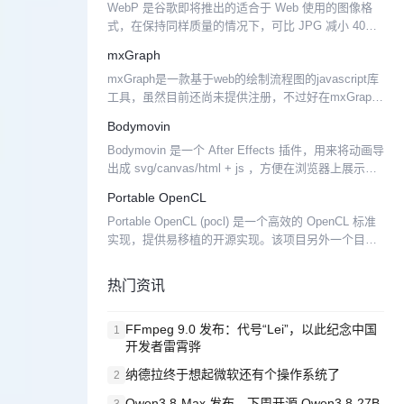
WebP 是谷歌即将推出的适合于 Web 使用的图像格
式，在保持同样质量的情况下，可比 JPG 减小 40%
的体积。 目前提供了一个图像格式的转换工具
mxGraph
webpconv，使用方法： webpconv...
mxGraph是一款基于web的绘制流程图的javascript库
工具，虽然目前还尚未提供注册，不过好在mxGraph
已经放出了demo，可以先去尝鲜一下，虽然还有很多
Bodymovin
功能不是那么的完善。
Bodymovin 是一个 After Effects 插件，用来将动画导
出成 svg/canvas/html + js ，方便在浏览器上展示。
补充说明：Adobe After Effects 是一...
Portable OpenCL
Portable OpenCL (pocl) 是一个高效的 OpenCL 标准
实现，提供易移植的开源实现。该项目另外一个目的
就是通过编译器优化实现性能的提升，减少人工优化
的步骤。
热门资讯
FFmpeg 9.0 发布：代号“Lei”，以此纪念中国
1
开发者雷霄骅
纳德拉终于想起微软还有个操作系统了
2
Qwen3.8-Max 发布，下周开源 Qwen3.8-27B