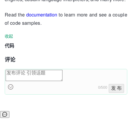
Read the
documentation
to learn more and see a couple
of code samples.
收起
代码
评论
0/500
发 布