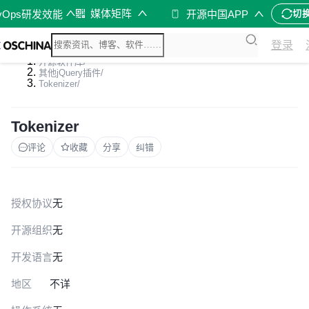
媒体矩阵
vOps研发效能
开源中国APP
切
登录
开源软件库
/
其他jQuery插件
/
Tokenizer
/
Tokenizer
评论
收藏
分享
纠错
授权协议
无
开源组织
无
开发语言
无
地区
不详