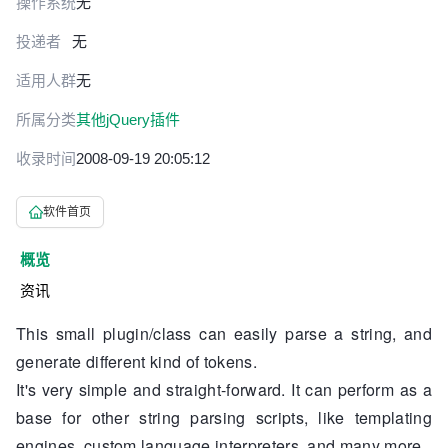
操作系统
无
投递者
无
适用人群
无
所属分类
其他jQuery插件
收录时间
2008-09-19 20:05:12
软件首页
概览
资讯
This small plugin/class can easily parse a string, and
generate different kind of tokens.
It's very simple and straight-forward. It can perform as a
base for other string parsing scripts, like templating
engines, custom language interpreters, and many more.