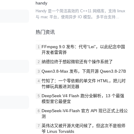
handy
个中文apps扫...
Handy 是一个简洁高效的 C++11 网络库，支持 linux
与 mac 平台，使用异步 IO 模型。 多平台支持
Linux：ubuntu14 64bit g++4.8.1 上测试通过 Mac...
热门资讯
FFmpeg 9.0 发布：代号“Lei”，以此纪念中国
1
开发者雷霄骅
纳德拉终于想起微软还有个操作系统了
2
Qwen3.8-Max 发布，下周开源 Qwen3.8-27B
3
竹知了：一个零依赖的单文件 HTML，把儿时
4
竹蝉玩具搬进浏览器
DeepSeek V4 Flash 跑分全解析，13 个最强
5
模型里它最便宜
DeepSeek-V4-Flash 官方 API 现已正式上线公
6
测
英伟达又被开源大佬问候了，但这次不是祖师
7
爷 Linus Torvalds