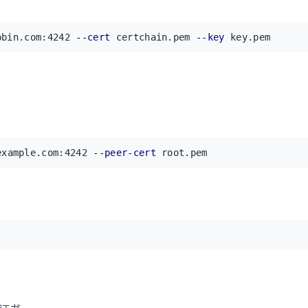
pbin.com:4242 
--cert
 certchain.pem 
--key
 key.pem
example.com:4242 
--peer-cert
 root.pem