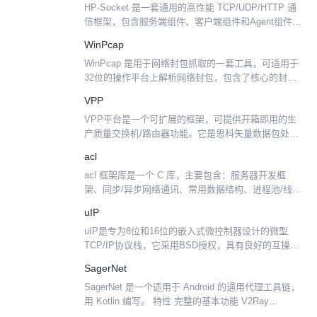
HP-Socket 是一套通用的高性能 TCP/UDP/HTTP 通
信框架，包含服务端组件、客户端组件和Agent组件，
广泛适用于各种不同应用场景的 TCP/UDP/HTTP 通
WinPcap
信系统，提供 C/C+...
WinPcap 是用于网络封包抓取的一套工具，可适用于
32位的操作平台上解析网络封包，包含了核心的封包
过滤，一个底层动态链接库，和一个高层系统函数
VPP
库，及可用来直接存取封包的应用程序界面。
VPP平台是一个可扩展的框架，可提供开箱即用的生
WinPca...
产质量交换机/路由器功能。它是思科矢量数据包处理
（Vector Packet Processing，VPP）技术的开源版
acl
本：一种高性能的数据包处理堆栈，...
acl 框架库是一个 C 库，主要包含：服务器开发框
架、同步/异步网络通讯、常用数据结构、进程池/线程
池、流式 xml/json 解析器、http/ping 应用协议等内
uIP
容； acl 包括以下丰富的常...
uIP是专为8位和16位的嵌入式微控制器设计的微型
TCP/IP协议栈，它采用BSD授权，具有良好的互操作
性，并遵循RFC标准。 uIP提供了网络通信所必须的
SagerNet
协议, 本身代码和占用的内存数都非常少 - ...
SagerNet 是一个适用于 Android 的通用代理工具链，
用 Kotlin 编写。 特性 完整的基本功能 V2Ray
WebSocket 浏览器转发 更改通知更新间隔的选项 一