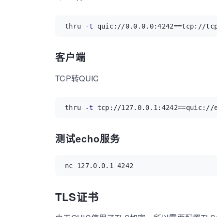
thru 
-t
 quic://0.0.0.0:4242
==
tcp://tc
客户端
TCP转QUIC
thru 
-t
 tcp://127.0.0.1:4242
==
quic://
测试echo服务
nc 127.0.0.1 4242
TLS证书