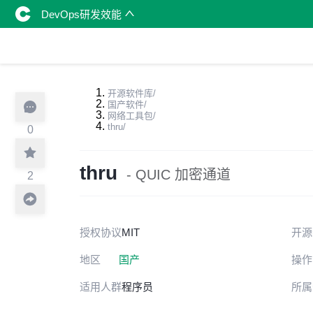
DevOps研发效能
开源软件库
/
国产软件
/
网络工具包
/
thru
/
0
thru
- QUIC 加密通道
2
授权协议
MIT
开源
地区
国产
操作
适用人群
程序员
所属