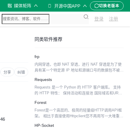
媒体矩阵
开源中国APP
切换老版本
登录
注册
同类软件推荐
frp
内网穿透，也即 NAT 穿透，进行 NAT 穿透是为了使
具有某一个特定源 IP 地址和源端口号的数据包不被
分享
纠错
NAT 设备屏蔽而正确路由到内网主机。下面就相互通
Requests
信的主机在网络中与 NAT 设备的相对位置...
Requests 是一个 Python 的 HTTP 客户端库。 支持
的 HTTP 特性： 保持活动和连接池 国际域名和URL
Cookie持久性会话 浏览器式SSL验证 自动内容解码
Forest
基本/摘要身份...
Forest是一个高层的、极简的轻量级HTTP调用API框
架。 相比于直接使用Httpclient您不再用写一大堆重复
:46
的代码了，而是像调用本地方法一样去发送HTTP请
HP-Socket
求。 文档和示例： 项目主页 中文...