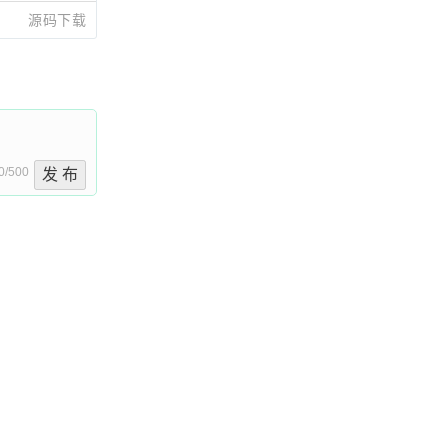
源码下载
0/500
发 布