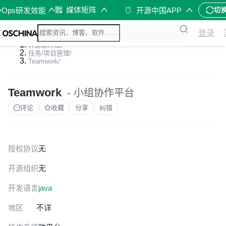
媒体矩阵
vOps研发效能
开源中国APP
切
登录
开源软件库
/
任务/项目管理
/
Teamwork
/
Teamwork
- 小组协作平台
评论
收藏
分享
纠错
授权协议
无
开源组织
无
开发语言
java
地区
不详