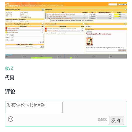
收起
代码
评论
0/500
发 布