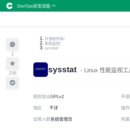
DevOps研发效能
开源软件库
/
系统监控
/
sysstat
/
1
sysstat
- Linux 性能监视
156
授权协议
GPLv2
开源
地区
不详
操作
适用人群
系统管理员
所属