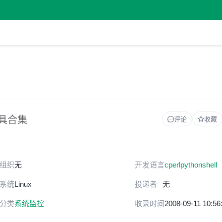
工具合集
评论
收藏
组织
无
开发语言
c
perl
python
shell
系统
Linux
投递者
无
分类
系统监控
收录时间
2008-09-11 10:56