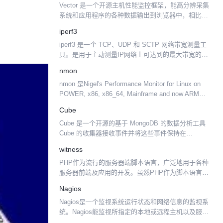
Vector 是一个开源主机性能监控框架，能高分辨采集
系统和应用程序的各种数据输出到浏览器中，相比传
统通过登录主机运行各种命令获得系统度量情况，使
iperf3
用 Vector 能更快地响应系统运维情况。 Vect...
iperf3 是一个 TCP、UDP 和 SCTP 网络带宽测量工
具。是用于主动测量IP网络上可达到的最大带宽的工
具。它支持调整与时序，协议和缓冲区有关的各种参
nmon
数。对于每个测试，它都会报告测得的吞吐量...
nmon 是Nigel's Performance Monitor for Linux on
POWER, x86, x86_64, Mainframe and now ARM
(Raspberry ...
Cube
Cube 是一个开源的基于 MongoDB 的数据分析工具
Cube 的收集器接收事件并将这些事件保持在
MongoDB 中。你可通过 UDP、HTTP POST 或者
witness
WebSockets 来发送事...
PHP作为流行的服务器端脚本语言，广泛地用于各种
服务器前端及应用的开发。虽然PHP作为脚本语言，
天然具有良好的入门简单、容错性强、性能较高（在
Nagios
脚 本语言中）的特点，但是，由于其多进程的执行模
Nagios是一个监视系统运行状态和网络信息的监视系
式，和前端...
统。Nagios能监视所指定的本地或远程主机以及服
务，同时提供异常通知功能等 Nagios可运行在