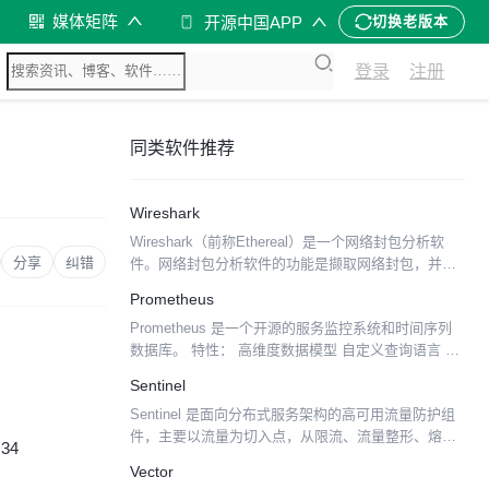
媒体矩阵
开源中国APP
切换老版本
登录
注册
同类软件推荐
Wireshark
Wireshark（前称Ethereal）是一个网络封包分析软
分享
纠错
件。网络封包分析软件的功能是撷取网络封包，并尽
可能显示出最为详细的网络封包资料。 网络封包分析
Prometheus
软件的功能可想像成 "电工技师使用电表来量测...
Prometheus 是一个开源的服务监控系统和时间序列
数据库。 特性： 高维度数据模型 自定义查询语言 可
视化数据展示 高效的存储策略 易于运维 提供各种客
Sentinel
户端开发库 警告和报警 数据导出
Sentinel 是面向分布式服务架构的高可用流量防护组
件，主要以流量为切入点，从限流、流量整形、熔断
:34
降级、系统负载保护、热点防护等多个维度来帮助开
Vector
发者保障微服务的稳定性。 Sentinel 具有以下...