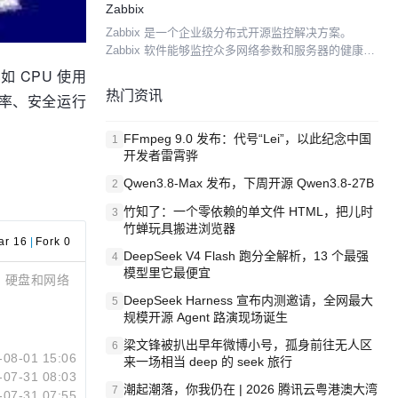
Zabbix
Linux/Unix平台之上，同时提供一个可选的基...
Zabbix 是一个企业级分布式开源监控解决方案。
Zabbix 软件能够监控众多网络参数和服务器的健康
度、完整性。Zabbix 使用灵活的告警机制，允许用户
 CPU 使用
为几乎任何事件配置基于邮件的告警。这样用户...
热门资讯
率、安全运行
FFmpeg 9.0 发布：代号“Lei”，以此纪念中国
1
开发者雷霄骅
Qwen3.8-Max 发布，下周开源 Qwen3.8-27B
2
竹知了：一个零依赖的单文件 HTML，把儿时
3
竹蝉玩具搬进浏览器
ar 16
|
Fork 0
DeepSeek V4 Flash 跑分全解析，13 个最强
4
模型里它最便宜
、硬盘和网络
DeepSeek Harness 宣布内测邀请，全网最大
5
规模开源 Agent 路演现场诞生
梁文锋被扒出早年微博小号，孤身前往无人区
6
-08-01 15:06
来一场相当 deep 的 seek 旅行
-07-31 08:03
潮起潮落，你我仍在 | 2026 腾讯云粤港澳大湾
7
-07-31 07:55