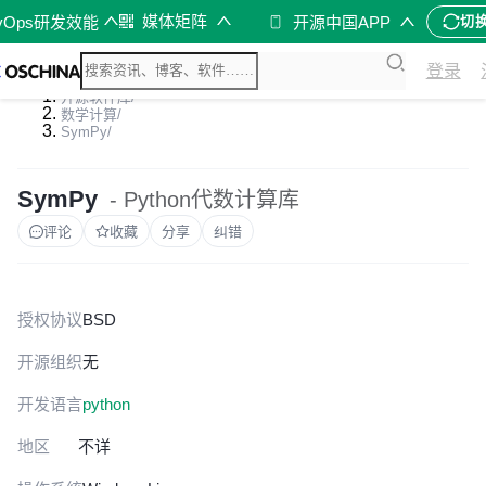
媒体矩阵
vOps研发效能
开源中国APP
切
登录
开源软件库
/
数学计算
/
SymPy
/
SymPy
- Python代数计算库
评论
收藏
分享
纠错
授权协议
BSD
开源组织
无
开发语言
python
地区
不详