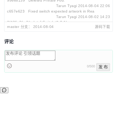
95668139
Deleted Private Pod.
Tarun Tyagi
2014-08-04 22:06
c657e623
Fixed switch expexted artwork in ReadME.
Tarun Tyagi
2014-08-02 14:23
2f426a2f
[Update] Switch (1.0.1)
master 分支：
2014-08-04
源码下载
Tarun Tyagi
2014-08-02 14:20
评论
0/500
发 布