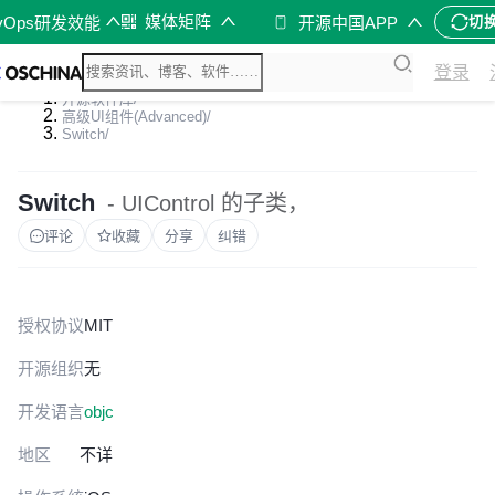
媒体矩阵
vOps研发效能
开源中国APP
切
登录
开源软件库
/
高级UI组件(Advanced)
/
Switch
/
Switch
- UIControl 的子类，
评论
收藏
分享
纠错
授权协议
MIT
开源组织
无
开发语言
objc
地区
不详