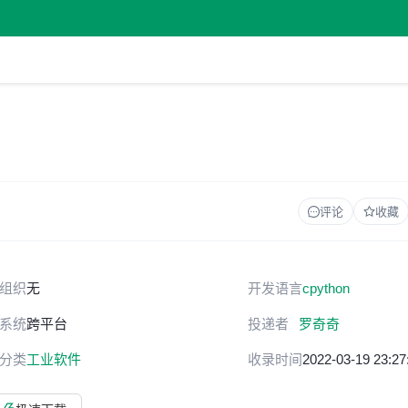
评论
收藏
组织
无
开发语言
c
python
系统
跨平台
投递者
罗奇奇
分类
工业软件
收录时间
2022-03-19 23:27