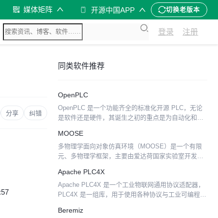
媒体矩阵
开源中国APP
切换老版本
登录
注册
同类软件推荐
OpenPLC
OpenPLC 是一个功能齐全的标准化开源 PLC，无论
分享
纠错
是软件还是硬件，其诞生之初的重点是为自动化和相
关研究提供低成本的工业解决方案，现被广泛用于工
MOOSE
业网络安全研究的框架。 OpenPLC 由三部分组成...
多物理学面向对象仿真环境（MOOSE）是一个有限
元、多物理学框架，主要由爱达荷国家实验室开发。
它为地球上一些最复杂的非线性求解器技术提供了一
Apache PLC4X
个高级接口。MOOSE 提供了一个直接的 API，与科
Apache PLC4X 是一个工业物联网通用协议适配器，
学家和...
:57
PLC4X 是一组库，用于使用各种协议与工业可编程逻
辑控制器 (PLC) 进行通信，但这些协议具有共享的
Beremiz
API。 工业的可编程逻辑控制器（P...