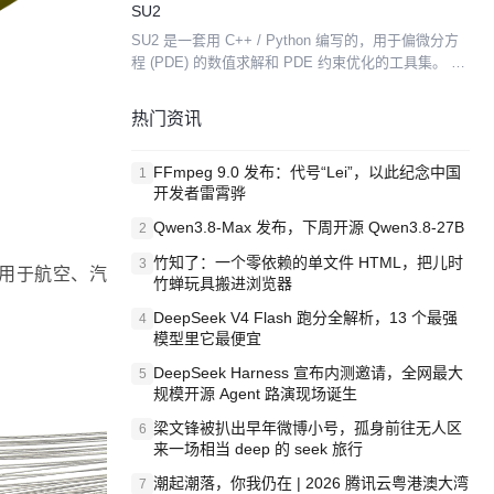
SU2
SU2 是一套用 C++ / Python 编写的，用于偏微分方
程 (PDE) 的数值求解和 PDE 约束优化的工具集。 它
的设计考虑了计算流体动力学 (CFD) 和空气动力学形
状优化，并且可扩展，因...
热门资讯
FFmpeg 9.0 发布：代号“Lei”，以此纪念中国
1
开发者雷霄骅
Qwen3.8-Max 发布，下周开源 Qwen3.8-27B
2
竹知了：一个零依赖的单文件 HTML，把儿时
3
用于航空、汽
竹蝉玩具搬进浏览器
DeepSeek V4 Flash 跑分全解析，13 个最强
4
模型里它最便宜
DeepSeek Harness 宣布内测邀请，全网最大
5
规模开源 Agent 路演现场诞生
梁文锋被扒出早年微博小号，孤身前往无人区
6
来一场相当 deep 的 seek 旅行
潮起潮落，你我仍在 | 2026 腾讯云粤港澳大湾
7