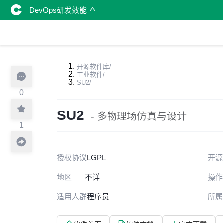
DevOps研发效能
开源软件库
/
工业软件
/
SU2
/
0
SU2
- 多物理场仿真与设计
1
授权协议
LGPL
开源
地区
不详
操作
适用人群
程序员
所属