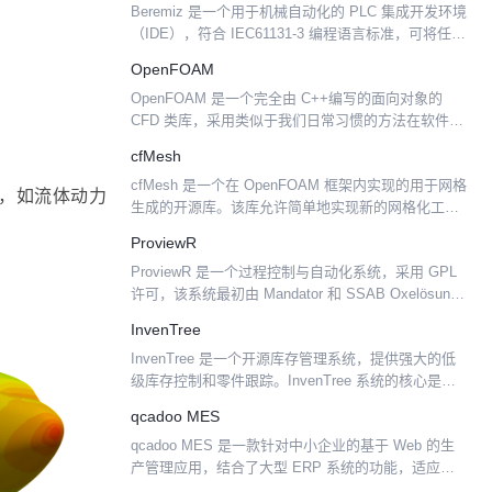
Beremiz 是一个用于机械自动化的 PLC 集成开发环境
（IDE），符合 IEC61131-3 编程语言标准，可将任何
处理器变成 PLC。Beremiz 还包含用于创建 HMI 并
OpenFOAM
将 PLC 程序...
OpenFOAM 是一个完全由 C++编写的面向对象的
CFD 类库，采用类似于我们日常习惯的方法在软件中
描述偏微分方程的有限体积离散化，支持多面体网格
cfMesh
（比如 CD-adapco 公司推出的 CCM+...
cfMesh 是一个在 OpenFOAM 框架内实现的用于网格
组，如流体动力
生成的开源库。该库允许简单地实现新的网格化工作
流程和应用。 它是通过使用网格修改器的概念来实现
ProviewR
的，它是可扩展的，并允许使用共享内存并行化（...
ProviewR 是一个过程控制与自动化系统，采用 GPL
许可，该系统最初由 Mandator 和 SSAB Oxelösund
在瑞典开发，作为基于标准计算机的过程控制系统，
InvenTree
现已成为在以 Linu...
InvenTree 是一个开源库存管理系统，提供强大的低
级库存控制和零件跟踪。InvenTree 系统的核心是一
个 Python/Django 数据库后端，它提供了一个管理界
qcadoo MES
面（基于 Web）和一个用...
qcadoo MES 是一款针对中小企业的基于 Web 的生
产管理应用，结合了大型 ERP 系统的功能，适应中
小企业的特点，其开源版本基于 AGPL 许可发布。