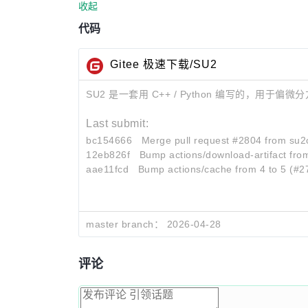
收起
代码
Gitee 极速下载/SU2
SU2 是一套用 C++ / Python 编写的，用于偏
Last submit:
bc154666
Merge pull request #2804 from su2
12eb826f
Bump actions/download-artifact fro
aae11fcd
Bump actions/cache from 4 to 5 (#2
master branch：
2026-04-28
评论