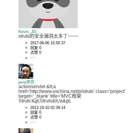
Kevin_JD
struts的安全漏洞太多了~~~~
2017-06-06 15:50:37
回复 0
点赞 0
java学员
actionservlet &lt;a 
href='http://www.oschina.net/p/struts' class='project' 
target='_blank' title='MVC框架
Struts'&gt;Struts&lt;/a&gt;
2012-10-10 02:39:14
回复 0
点赞 0