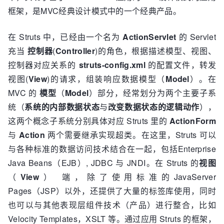
框架，是MVC经典设计模式中的一个经典产品。
在 Struts 中，已经由一个名为
ActionServlet
的 Servlet
充当
控制器
(
Controller
)的角色，根据描述模型、视图、
控制器对应关系的
struts-config.xml
的配置文件，转发
视图(
View
)的请求，组装响应数据模型（
Model
）。在
MVC 的
模型
（
Model
）部分，经常划分为两个主要子系
统（
系统的内部数据状态
与
改变数据状态的逻辑动作
），
这两个概念子系统分别具体对应 Struts 里的
ActionForm
与
Action
两个需要继承实现超类。在这里，Struts 可以
与各种标准的数据访问技术结合在一起，包括Enterprise
Java Beans（EJB）, JDBC 与 JNDI。在 Struts 的
视图
（
View
） 端，除了使用标准的JavaServer
Pages（JSP）以外，还提供了大量的标签库使用，同时
也可以与其他表现层组件技术（产品）进行整合，比如
Velocity Templates，XSLT 等。通过应用 Struts 的框架，