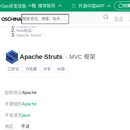
媒体矩阵
vOps研发效能
开源中国APP
切
登录
开源软件库
/
Web框架
/
Apache Struts
/
Apache Struts
- MVC 框架
评论
收藏
分享
纠错
授权协议
Apache
开源组织
Apache
开发语言
java
地区
不详