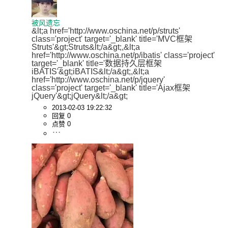
被风遗忘
&lt;a href='http://www.oschina.net/p/struts' 
class='project' target='_blank' title='MVC框架
Struts'&gt;Struts&lt;/a&gt;,&lt;a 
href='http://www.oschina.net/p/ibatis' class='project' 
target='_blank' title='数据持久层框架
iBATIS'&gt;iBATIS&lt;/a&gt;,&lt;a 
href='http://www.oschina.net/p/jquery' 
class='project' target='_blank' title='Ajax框架
jQuery'&gt;jQuery&lt;/a&gt;
2013-02-03 19:22:32
回复 0
点赞 0