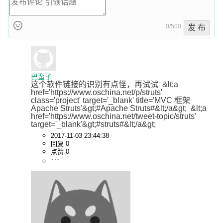
0/500
发 布
巴蛮子
这个软件链接的识别有点怪，再试试  &lt;a 
href='https://www.oschina.net/p/struts' 
class='project' target='_blank' title='MVC 框架
Apache Struts'&gt;#Apache Struts#&lt;/a&gt;  &lt;a 
href='https://www.oschina.net/tweet-topic/struts' 
target='_blank'&gt;#struts#&lt;/a&gt;
2017-11-03 23:44:38
回复 0
点赞 0