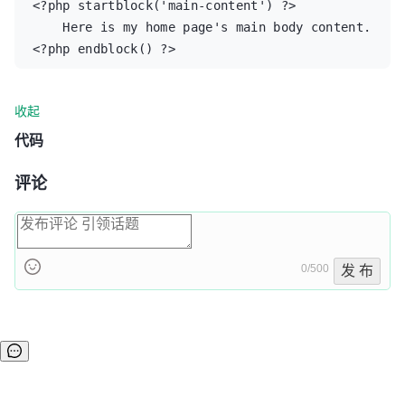
<?php
startblock
(
'main-content'
)
?>
    Here is my home page's main body content.
<?php
endblock
()
?>
收起
代码
评论
0/500
发 布