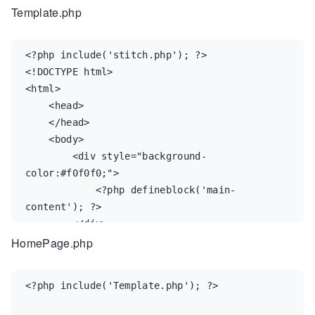
Template.php
<?
php
include
(
'stitch.php'
);
?>
<!DOCTYPE html>
<html>
    <head>
    </head>
    <body>
        <div style="background-
color:#f0f0f0;">
<?php
defineblock
(
'main-
content'
);
?>
        </div>
HomePage.php
    </body>
</html>
<?
php
include
(
'Template.php'
);
?>