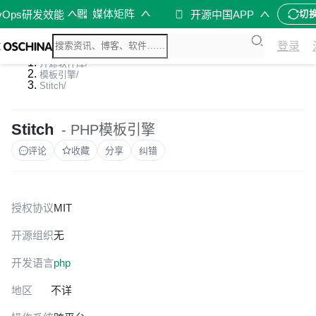
媒体矩阵
vOps研发效能
开源中国APP
切
登录
开源软件库
/
模板引擎
/
Stitch
/
Stitch
- PHP模板引擎
评论
收藏
分享
纠错
授权协议
MIT
开源组织
无
开发语言
php
地区
不详