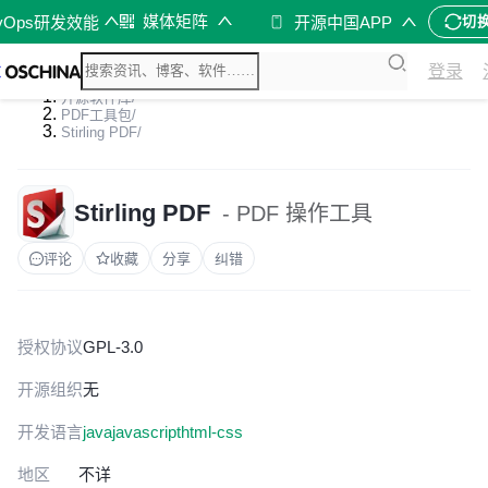
媒体矩阵
vOps研发效能
开源中国APP
切
登录
开源软件库
/
PDF工具包
/
Stirling PDF
/
Stirling PDF
- PDF 操作工具
评论
收藏
分享
纠错
授权协议
GPL-3.0
开源组织
无
开发语言
java
javascript
html-css
地区
不详