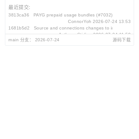
最近提交:
3813ca36
PAYG prepaid usage bundles (#7032)
ConnorYoh
2026-07-24 13:53
1681b5d2
Source and connections changes to integrations 
Anthony Stirling
2026-07-24 11:50
main 分支：
2026-07-24
源码下载
831bd4fe
Remove depot.dev support from GitHub Actions wor
Anthony Stirling
2026-07-24 10:52
评论
0/500
发 布
©OSCHINA(OSChina.NET)
京ICP备2025119063号