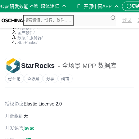
媒体矩阵
vOps研发效能
开源中国APP
切
登录
开源软件库
/
国产软件
/
数据库服务器
/
StarRocks
/
StarRocks
- 全场景 MPP 数据库
评论
收藏
分享
纠错
授权协议
Elastic License 2.0
开源组织
无
开发语言
java
c