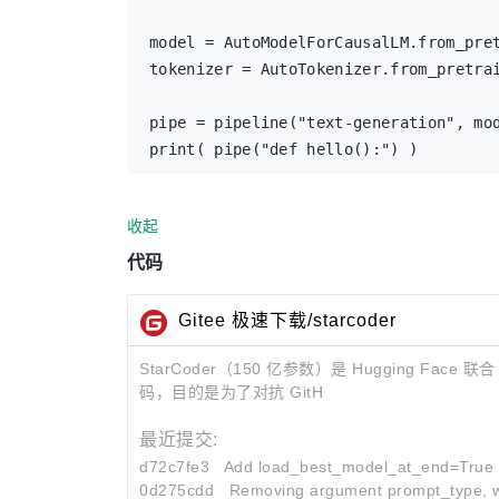
model = AutoModelForCausalLM.from_pret
tokenizer = AutoTokenizer.from_pretrai
pipe = pipeline("text-generation", mod
print( pipe("def hello():") )
收起
代码
Gitee 极速下载/starcoder
StarCoder（150 亿参数）是 Hugging F
码，目的是为了对抗 GitH
最近提交:
d72c7fe3
Add load_best_model_at_end=True
0d275cdd
Removing argument prompt_type, wh