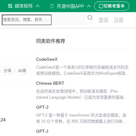
媒体矩阵
开源中国APP
切换老版本
登录
注册
同类软件推荐
CodeGeeX
CodeGeeX是一个具有130亿参数的多编程语言代码生
分享
纠错
成预训练模型。CodeGeeX采用华为MindSpore框架实
现，在鹏城实验室“鹏城云脑II”中的192个节点（共
Chinese BERT
1536个国产昇腾910 AI...
在自然语言处理领域中，预训练语言模型（Pre-
trained Language Models）已成为非常重要的基础技
术。为了进一步促进中文信息处理的研究发展，我们
GPT-2
发布了基于全词遮罩（Whole Wor...
GPT-2 是一种基于 transformer 的大型语言模型，具
:24
有 15 亿个参数，在 800 万网页数据集上进行训练。
它是论文《语言模型是无人监督的多任务学习者》
GPT-J
（Language Models...