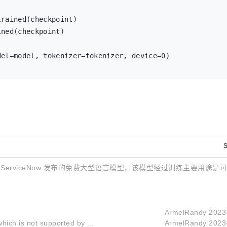
rained(checkpoint)

ned(checkpoint)

el=model, tokenizer=tokenizer, device=0)

S
ace 联合 ServiceNow 发布的免费大型语言模型，该模型经过训练主要用途
ArmelRandy
2023
ich is not supported by ...
ArmelRandy
2023