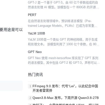
GPT-J 是一个基于 GPT-3，由 60 亿个参数组成的自
然语言处理 AI 模型。该模型在一个 800GB 的开源文
本数据集上进行训练，并且能够与类似规模的 GPT-3
PERT
模型相媲美。 该模型通过利...
在自然语言处理领域中，预训练语言模型（Pre-
trained Language Models，PLMs）已成为非常重要
要用途是可以
的基础技术。在近两年，哈工大讯飞联合实验室发布
YaLM 100B
了多种中文预训练模型资源以及相关配套...
YaLM 100B是一个类似 GPT 的神经网络，用于生成
和处理文本。 该模型利用了 1000 亿个参数，在 800
个 A100 显卡和 1.7 TB 在线文本、书籍以及海量其他
GPT Neo
英文和俄文资源的集群...
GPT Neo 使用 mesh-tensorflow 库实现了 GPT 系列
的语言模型，其中包括 GPT-2 和 GPT-3，声称可以扩
展到完整的 GPT-3 大小。
热门资讯
FFmpeg 9.0 发布：代号“Lei”，以此纪念中国
1
开发者雷霄骅
Qwen3.8-Max 发布，下周开源 Qwen3.8-27B
2