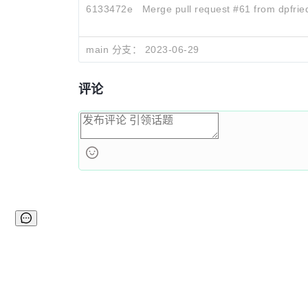
6133472e
Merge pull request #61 from dpfrie
main 分支：
2023-06-29
评论