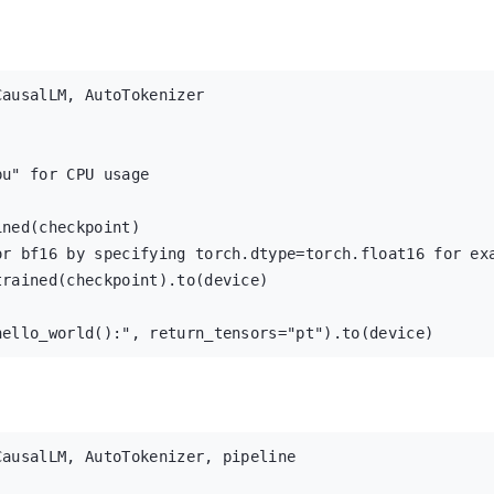
ausalLM, AutoTokenizer

u" for CPU usage

ned(checkpoint)

r bf16 by specifying torch.dtype=torch.float16 for exa
rained(checkpoint).to(device)

ello_world():", return_tensors="pt").to(device)

ausalLM, AutoTokenizer, pipeline
