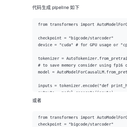
代码生成 pipeline 如下
from transformers import AutoModelForC
checkpoint = "bigcode/starcoder"

device = "cuda" # for GPU usage or "cp
tokenizer = AutoTokenizer.from_pretrai
# to save memory consider using fp16 o
model = AutoModelForCausalLM.from_pret
inputs = tokenizer.encode("def print_h
outputs = model.generate(inputs)

或者
print(tokenizer.decode(outputs[0]))
from transformers import AutoModelForC
checkpoint = "bigcode/starcoder"
