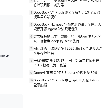
竹知了：一个零依赖的单文件 HTML，把儿时
3
竹蝉玩具搬进浏览器
DeepSeek V4 Flash 跑分全解析，13 个最强
4
模型里它最便宜
DeepSeek Harness 宣布内测邀请，全网最大
5
规模开源 Agent 路演现场诞生
梁文锋被扒出早年微博小号，孤身前往无人区
6
来一场相当 deep 的 seek 旅行
潮起潮落，你我仍在 | 2026 腾讯云粤港澳大湾
7
区架构师峰会
mple

一条“删库”命令跑 17 小时，算法工程师删光
8
89TB 数据只为干私活
OpenAI 宣布 GPT-5.6 Luna 价格下降 80%
9
DeepSeek V4 Flash 单日消耗 8 万亿 tokens
10
登顶热搜