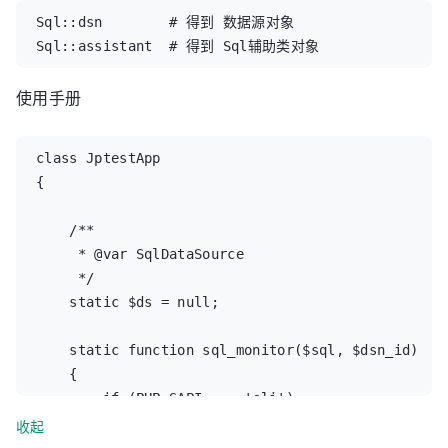
Sql::dsn        # 得到 数据源对象

Sql::assistant  # 得到 Sql辅助类对象
使用手册
class JptestApp

{

    /**

     * @var SqlDataSource

     */

    static $ds = null;

    static function sql_monitor($sql, $dsn_id)

    {

        if (PHP_SAPI === 'cli')

        {

收起
            fwrite(STDOUT, "