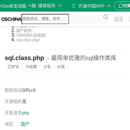
媒体矩阵
vOps研发效能
开源中国APP
切
登录
开源软件库
/
国产软件
/
ORM/持久层框架
/
sql.class.php
/
sql.class.php
- 最简单优雅的sql操作类库
评论
收藏
分享
纠错
授权协议
GPLv3
开源组织
无
开发语言
php
地区
国产