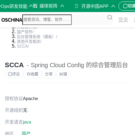
媒体矩阵
vOps研发效能
开源中国APP
切
登录
开源软件库
/
国产软件
/
后台管理系统（模板）
/
其他开发相关
/
SCCA
/
SCCA
- Spring Cloud Config 的综合管理后台
评论
收藏
分享
纠错
授权协议
Apache
开源组织
无
开发语言
java
地区
国产