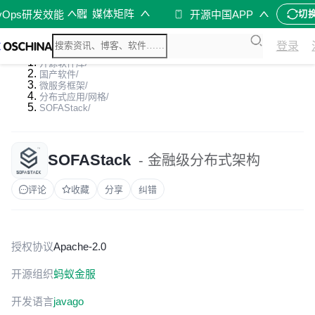
媒体矩阵
vOps研发效能
开源中国APP
切
登录
开源软件库
/
国产软件
/
微服务框架
/
分布式应用/网格
/
SOFAStack
/
SOFAStack
- 金融级分布式架构
评论
收藏
分享
纠错
授权协议
Apache-2.0
开源组织
蚂蚁金服
开发语言
java
go