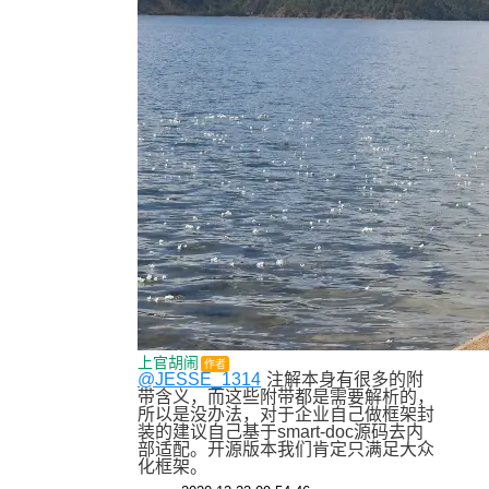
上官胡闹
作者
@JESSE_1314
注解本身有很多的附
带含义，而这些附带都是需要解析的，
所以是没办法，对于企业自己做框架封
装的建议自己基于smart-doc源码去内
部适配。开源版本我们肯定只满足大众
化框架。