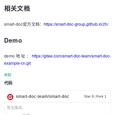
相关文档
smart-doc官方文档：
https://smart-doc-group.github.io/zh/
Demo
demo地址：
https://gitee.com/smart-doc-team/smart-doc-
example-cn.git
收起
代码
smart-doc-team/smart-doc
Star 9
|
Fork 1
暂无描述。