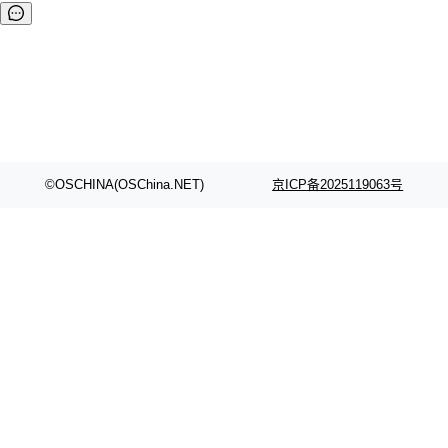
©OSCHINA(OSChina.NET)
京ICP备2025119063号