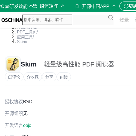
媒体矩阵
vOps研发效能
开源中国APP
切
登录
开源软件库
/
PDF工具包
/
应用工具
/
Skim
/
Skim
- 轻量级高性能 PDF 阅读器
评论
收藏
分享
纠错
授权协议
BSD
开源组织
无
开发语言
objc