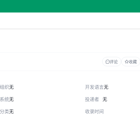
评论
收藏
组织
无
开发语言
无
系统
无
投递者
无
分类
无
收录时间