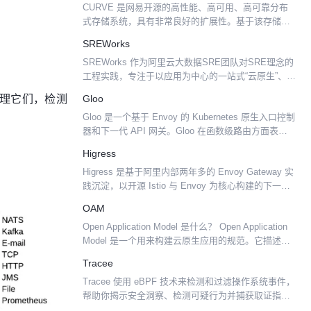
CURVE 是网易开源的高性能、高可用、高可靠分布
式存储系统，具有非常良好的扩展性。基于该存储底
座可以打造适用于不同应用场景的存储系统，如块存
SREWorks
储、对象存储、云原生数据库等。CURVE 的设计开
SREWorks 作为阿里云大数据SRE团队对SRE理念的
发始终围...
工程实践，专注于以应用为中心的一站式“云原生”、
“数智化”运维 SaaS 管理套件，提供企业应用&资源管
处理它们，检测
Gloo
理及运维开发两大核心能力，帮助企业实现...
Gloo 是一个基于 Envoy 的 Kubernetes 原生入口控制
器和下一代 API 网关。Gloo 在函数级路由方面表现卓
越，它支持传统应用程序、微服务与 Serverless。
Higress
Gloo 设计...
Higress 是基于阿里内部两年多的 Envoy Gateway 实
践沉淀，以开源 Istio 与 Envoy 为核心构建的下一代
云原生网关。Higress 实现了安全防护网关、流量网
OAM
关、微服务网关...
Open Application Model 是什么？ Open Application
Model 是一个用来构建云原生应用的规范。它描述了
一个模型，开发人员可以在其中定义应用程序组件。
Tracee
应用程序操作...
Tracee 使用 eBPF 技术来检测和过滤操作系统事件，
帮助你揭示安全洞察、检测可疑行为并捕获取证指
标。 Tracee 是用于基于 Linux 的云部署的运行时安