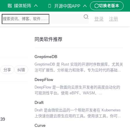
媒体矩阵
开源中国APP
切换老版本
登录
注册
同类软件推荐
GreptimeDB
GreptimeDB 是 Rust 实现的开源时序数据库，尤其关
分享
纠错
注可扩展性、分析能力和效率，专为云时代的基础设
施而设计。 功能 可扩展到高可用的分布式集群的单机
DeepFlow
版 binary，为集群用户提供透明的体...
DeepFlow 是一款面向云原生开发者的高度自动化的
可观测性平台。使用 eBPF、WASM、
OpenTelemetry 等新技术，DeepFlow 创新地实现了
Draft
AutoTracing、AutoMe...
Draft 是由微软出品的一个帮助开发者在 Kubernetes
上快速创建云原生应用的工具。使用该工具，你可以
:39
不需要知道 Docker 或者 Kubernetes，就可以去开发
Curve
自己的云上应用。