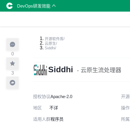
DevOps研发效能
开源软件库
/
云原生
/
Siddhi
/
0
Siddhi
- 云原生流处理器
3
授权协议
Apache-2.0
开源
地区
不详
操作
适用人群
程序员
所属