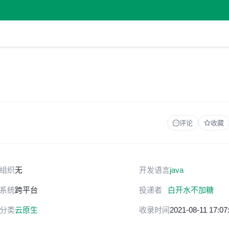
评论
收藏
组织
无
开发语言
java
系统
跨平台
投递者
白开水不加糖
分类
云原生
收录时间
2021-08-11 17:07