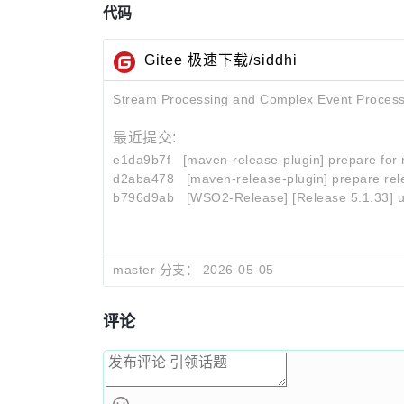
代码
Gitee 极速下载/siddhi
Stream Processing and Complex Event Process
最近提交:
e1da9b7f
[maven-release-plugin] prepare for 
d2aba478
[maven-release-plugin] prepare rel
b796d9ab
[WSO2-Release] [Release 5.1.33] u
master 分支：
2026-05-05
评论