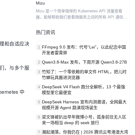
Mizu
全和取证工具。它使用 eBPF 在...
Mizu 是一个简单强悍的 Kubernetes API 流量查看
器，能够帮助我们查看微服务之间的所有 API 通信，
有助于排查故障和分析性能。类似于 Tcpdump 和
Chrome Dev Too...
热门资讯
管理和自适应决
FFmpeg 9.0 发布：代号“Lei”，以此纪念中国
1
开发者雷霄骅
Qwen3.8-Max 发布，下周开源 Qwen3.8-27B
2
们，与多个服
竹知了：一个零依赖的单文件 HTML，把儿时
3
竹蝉玩具搬进浏览器
DeepSeek V4 Flash 跑分全解析，13 个最强
4
rnetes 中
模型里它最便宜
DeepSeek Harness 宣布内测邀请，全网最大
5
规模开源 Agent 路演现场诞生
梁文锋被扒出早年微博小号，孤身前往无人区
6
来一场相当 deep 的 seek 旅行
潮起潮落，你我仍在 | 2026 腾讯云粤港澳大湾
7