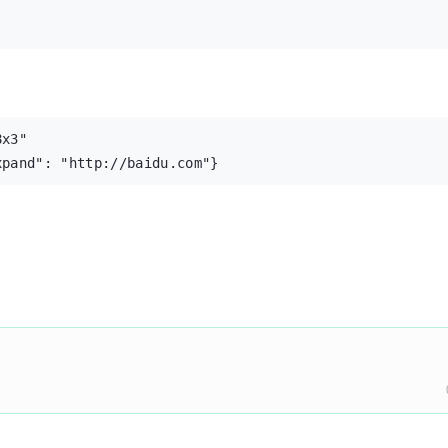
x3"

xpand": "http://baidu.com"}