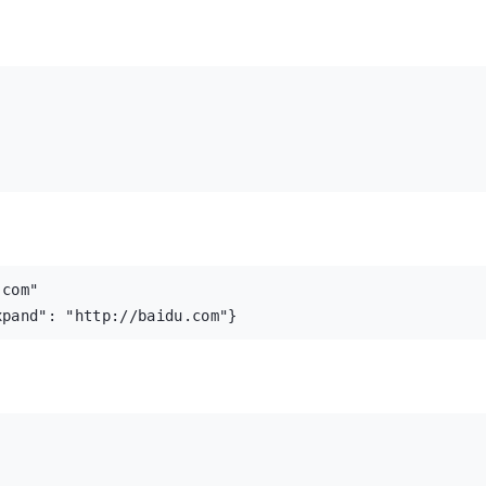
com"

xpand": "http://baidu.com"}