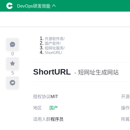
DevOps研发效能
开源软件库
/
国产软件
/
短网址服务
/
ShortURL
/
0
ShortURL
- 短网址生成网站
5
授权协议
MIT
开源
地区
国产
操作
适用人群
程序员
所属