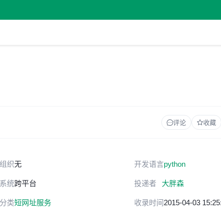
评论
收藏
组织
无
开发语言
python
系统
跨平台
投递者
大胖森
分类
短网址服务
收录时间
2015-04-03 15:25