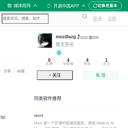
媒体矩阵
开源中国APP
切换老版本
登录
注册
mozillazg
暂无签名
0
4
4
1
文章
经验值
粉丝
关注
分享
纠错
+ 关注
私 信
同类软件推荐
short
:50
short 是一个开源的短域名服务，使用 Node.js 与