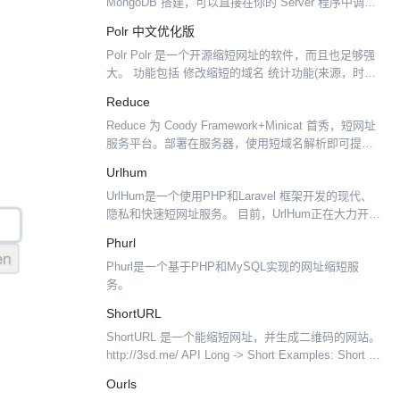
MongoDB 搭建，可以直接在你的 Server 程序中调
用，也可以通过 Node.js 的 http server 模块以一个服
Polr 中文优化版
务启动...
Polr Polr 是一个开源缩短网址的软件，而且也足够强
大。 功能包括 修改缩短的域名 统计功能(来源，时间)
API支持 二维码生成 优化内容 安装界面，使用界面中
Reduce
文化 时区&CDN获取IP （请...
Reduce 为 Coody Framework+Minicat 首秀，短网址
服务平台。部署在服务器，使用短域名解析即可提供
服务。全项目打包后(带前端页面)大小约：2.5M，非
Urlhum
常精简。 前端采用Ama...
UrlHum是一个使用PHP和Laravel 框架开发的现代、
隐私和快速短网址服务。 目前，UrlHum正在大力开发
中，因此建议不要在生产中使用。 UrlHum为您提供了
Phurl
面向隐私的高级选项，例如IP哈...
Phurl是一个基于PHP和MySQL实现的网址缩短服
务。
ShortURL
ShortURL 是一个能缩短网址，并生成二维码的网站。
http://3sd.me/ API Long -> Short Examples: Short ->
Long Examples:
Ourls