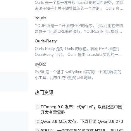
Ourls 是一个基于发号和 hashid 的短网址服务，灵感
来源于知乎上关于短址算法的一个讨论 。 Ourls 会根
据 sha1 值来判断原url在数据库中是否已存在，若不
Yourls
存在则新增记录后对记录 i...
YOURLS是一个开源的PHP的程序，可以利用它来构
建属于自己的URL缩短服务，YOURLS还可以集成到
WordPress博客中使用。 YOURLS 的主要功能： 公
Ourls-Resty
开的（Public 任何人都可以用...
Ourls-Resty 是对 Ourls 的移植。将原 PHP 移植到
OpenResty 平台。 Ourls 是由 takashiki 实现的一个
基于发号和 hashid 的短网址服务。 受这个项目...
pyBit2
PyBit 是一个基于 wxPython 编写的一个图形界面的
小工具，用来生成很短的URL地址。
热门资讯
FFmpeg 9.0 发布：代号“Lei”，以此纪念中国
1
开发者雷霄骅
Qwen3.8-Max 发布，下周开源 Qwen3.8-27B
2
竹知了：一个零依赖的单文件 HTML，把儿时