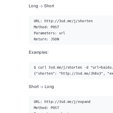
Long -> Short
URL: http://3sd.me/j/shorten

Method: POST

Parameters: url

Return: JSON
Examples:
$ curl 3sd.me/j/shorten -d "url=baidu.
{"shorten": "http://3sd.me/Jh8x3", "e
Short -> Long
URL: http://3sd.me/j/expand

Method: POST
