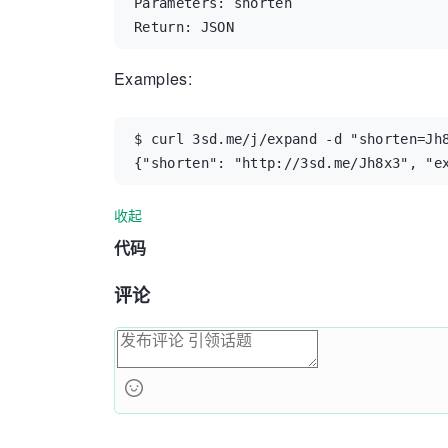
Parameters: shorten

Return: JSON
Examples:
$ curl 3sd.me/j/expand -d "shorten=Jh8
{"shorten": "http://3sd.me/Jh8x3", "e
收起
代码
评论