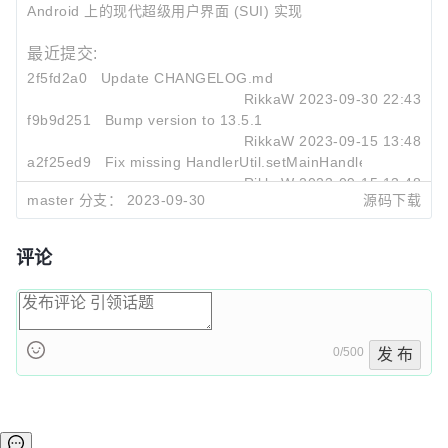
Android 上的现代超级用户界面 (SUI) 实现
最近提交:
2f5fd2a0
Update CHANGELOG.md
RikkaW
2023-09-30 22:43
f9b9d251
Bump version to 13.5.1
RikkaW
2023-09-15 13:48
a2f25ed9
Fix missing HandlerUtil.setMainHandler
RikkaW
2023-09-15 13:48
master 分支：
2023-09-30
源码下载
评论
0/500
发 布