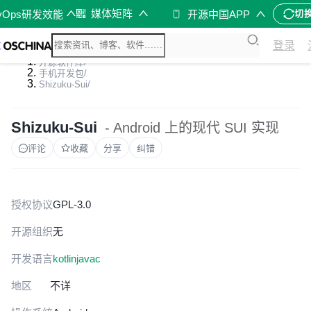
媒体矩阵
vOps研发效能
开源中国APP
切
登录
开源软件库
/
手机开发包
/
Shizuku-Sui
/
Shizuku-Sui
- Android 上的现代 SUI 实现
评论
收藏
分享
纠错
授权协议
GPL-3.0
开源组织
无
开发语言
kotlin
java
c
地区
不详