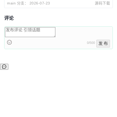
main 分支：
2026-07-23
源码下载
6dc829ef
Release 0.42.65
Bryce Anderson
2026-07-22 14:39
评论
0/500
发 布
©OSCHINA(OSChina.NET)
京ICP备2025119063号