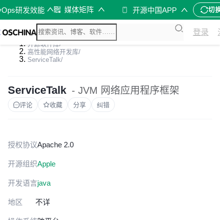
媒体矩阵
vOps研发效能
开源中国APP
切
登录
开源软件库
/
高性能网络开发库
/
ServiceTalk
/
ServiceTalk
- JVM 网络应用程序框架
评论
收藏
分享
纠错
授权协议
Apache 2.0
开源组织
Apple
开发语言
java
地区
不详