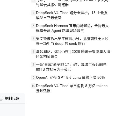
3
竹蝉玩具搬进浏览器
DeepSeek V4 Flash 跑分全解析，13 个最强
4
模型里它最便宜
DeepSeek Harness 宣布内测邀请，全网最大
5
规模开源 Agent 路演现场诞生
梁文锋被扒出早年微博小号，孤身前往无人区
6
来一场相当 deep 的 seek 旅行
潮起潮落，你我仍在 | 2026 腾讯云粤港澳大湾
7
区架构师峰会
一条“删库”命令跑 17 小时，算法工程师删光
8
89TB 数据只为干私活
OpenAI 宣布 GPT-5.6 Luna 价格下降 80%
9
DeepSeek V4 Flash 单日消耗 8 万亿 tokens
10
登顶热搜
复制代码