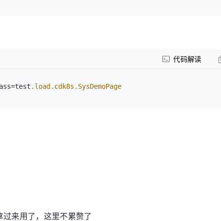
代码解读
ass=test
.load
.cdk8s
.SysDemoPage
接拿过来用了，这里不累赘了