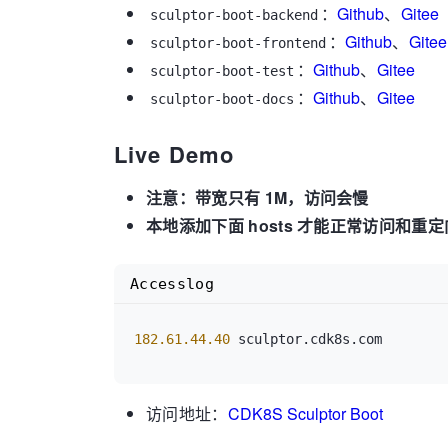
：
Github
、
Gitee
sculptor-boot-backend
：
Github
、
Gitee
sculptor-boot-frontend
：
Github
、
Gitee
sculptor-boot-test
：
Github
、
Gitee
sculptor-boot-docs
Live Demo
注意：带宽只有 1M，访问会慢
本地添加下面 hosts 才能正常访问和
Accesslog
182.61.44.40
访问地址：
CDK8S Sculptor Boot