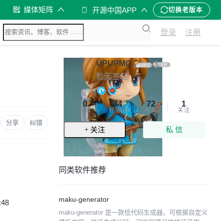
媒体矩阵
开源中国APP
切换老版本
登录
注册
UPUPMO
暂无签名
0
44
72
1
文章
经验值
粉丝
关注
分享
纠错
+ 关注
私 信
同类软件推荐
maku-generator
:48
maku-generator 是一款低代码生成器，可根据自定义