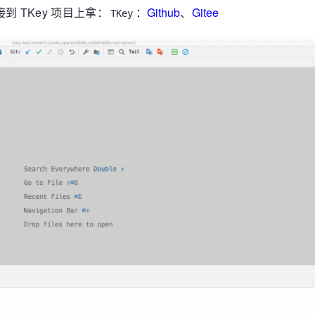
 TKey 项目上拿：
：
Github
、
Gitee
TKey