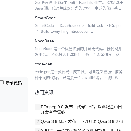
Go 语言通用代码生成器：Fairchild 仙童。 架构 基于
务系统的不...
Java 通用代码生成器：光的架构。 生成的代码基于
go 语言，使用 gin 作为 web 框架。目前支持
SmartCode
MariaDB 数据库。...
SmartCode = IDataSource -> IBuildTask -> IOutput
=> Build Everything Introduction
SmartCode.Generato...
NocoBase
NocoBase 是一个极易扩展的开源无代码和低代码开
发平台。 不必投入几年时间、数百万资金研发，花几
分钟时间部署 NocoBase，马上拥有一个私有、可
code-gen
控、极易扩展的无代码开发平台。 中文官网： h...
code-gen是一款代码生成工具，可自定义模板生成各
种不同的代码。 只需要一个Java8环境，下载后即可
复制代码
运行使用。 步骤简单，只需配置一个数据源，然后勾
选模板即可生成代码。 默认提供了通用的实体类、...
热门资讯
FFmpeg 9.0 发布：代号“Lei”，以此纪念中国
1
开发者雷霄骅
Qwen3.8-Max 发布，下周开源 Qwen3.8-27B
2
竹知了：一个零依赖的单文件 HTML，把儿时