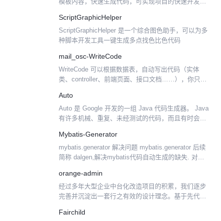
模板内容，快速生成代码，可实现项目的快速开发、
上线，减少重复的代码编写，开发人员只需专注业务
ScriptGraphicHelper
逻辑即可。 开发文档：https://maku...
ScriptGraphicHelper 是一个综合图色助手，可以为多
种脚本开发工具一键生成多点找色比色代码
mail_osc-WriteCode
WriteCode 可以根据数据表，自动写出代码（实体
类、controller、前端页面、接口文档……），你只需
右键运行，鼠标点几下选择，就可完成整个操作。 不
Auto
必花精力学它，让它写出你想要的代码，减少...
Auto 是 Google 开发的一组 Java 代码生成器。 Java
有许多机械、重复、未经测试的代码，而且有时会出
现一些微妙的 Bug 。Auto 项目是自动执行这些类型
Mybatis-Generator
的任务的代码生成器的集合...
mybatis.generator 解决问题 mybatis.generator 后续
简称 dalgen,解决mybatis代码自动生成的缺失. 对比
其他代码生成工具 mybatis-generato...
orange-admin
经过多年大型企业中台化改造项目的积累，我们逐步
完善并沉淀出一套行之有效的设计理念。基于先代码
后 SQL 的原则，通过统一服务内与服务间的数据组装
Fairchild
接口，使得我们的基础架构可以快速有效的应对微服