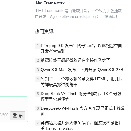
.Net Framework
后提交到服务器上。 Git 提交都是原子的，且是...
.NET Framework 是由微软开发，一个致力于敏捷软
件开发（Agile software development）、快速应用开
发（Rapid application development）、...
热门资讯
FFmpeg 9.0 发布：代号“Lei”，以此纪念中国
1
开发者雷霄骅
纳德拉终于想起微软还有个操作系统了
2
Qwen3.8-Max 发布，下周开源 Qwen3.8-27B
3
竹知了：一个零依赖的单文件 HTML，把儿时
4
竹蝉玩具搬进浏览器
DeepSeek V4 Flash 跑分全解析，13 个最强
5
模型里它最便宜
DeepSeek-V4-Flash 官方 API 现已正式上线公
6
测
0/500
发 布
英伟达又被开源大佬问候了，但这次不是祖师
7
爷 Linus Torvalds