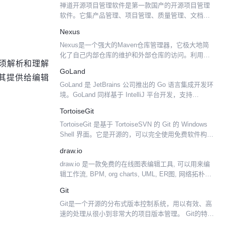
禅道开源项目管理软件是第一款国产的开源项目管理
软件。它集产品管理、项目管理、质量管理、文档管
理、 组织管理和事务管理于一体，是一款专业的研发
Nexus
项目管理软件，完整地覆盖了项目管理的核心流程。
Nexus是一个强大的Maven仓库管理器，它极大地简
此外，该软件的...
化了自己内部仓库的维护和外部仓库的访问。利用
必须解析和理解
Nexus你可以只在一个地方就能够完全控制访问 和部
GoLand
其提供给编辑
署在你所维护仓库中的每个Artifact。Nexu...
GoLand 是 JetBrains 公司推出的 Go 语言集成开发环
境。GoLand 同样基于 IntelliJ 平台开发，支持
JetBrains 的插件体系。
TortoiseGit
TortoiseGit 是基于 TortoiseSVN 的 Git 的 Windows
Shell 界面。它是开源的，可以完全使用免费软件构
建。 TortoiseGit 支持你执行常规任务，例如 co...
draw.io
draw.io 是一款免费的在线图表编辑工具, 可以用来编
辑工作流, BPM, org charts, UML, ER图, 网络拓朴图
等.
Git
Git是一个开源的分布式版本控制系统，用以有效、高
速的处理从很小到非常大的项目版本管理。 Git的特点
分支更快、更容易。 支持离线工作；本地提交可以稍