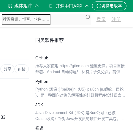
媒体矩阵
开源中国APP
切换老版本
登录
注册
同类软件推荐
GitHub
推荐大家使用 https://gitee.com 速度更快，项目直接
分享
纠错
部署、Android 自动构建！ 私有库永久免费，提供手
机客户端，国内首个同时支持 Git 和 SVN 的代码托管
Python
平台） 如何一键导...
Python (发音:[ 'paiθ(ə)n; (US) 'paiθɔn ]n.蟒蛇，巨蛇
)，是一种面向对象的解释性的计算机程序设计语言，
也是一种功能强大而完善的通用型语言，已经具有十
JDK
多年的发展历史...
Java Development Kit (JDK) 是Sun公司（已被
:33
Oracle收购）针对Java开发员的软件开发工具包。自
从Java推出以来，JDK已经成为使用最广泛的Java
禅道
SDK（Soft...