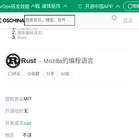
媒体矩阵
evOps研发效能
开源中国APP
切
登录
开源软件库
/
脚本编程语言
/
Rust
/
Rust
- Mozilla的编程语言
评论
收藏
分享
纠错
授权协议
MIT
开源组织
无
开发语言
rust
地区
不详