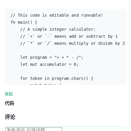
// This code is editable and runnable!

fn main() {

    // A simple integer calculator:

    // `+` or `-` means add or subtract by 1

    // `*` or `/` means multiply or divide by 2

    let program = "+ + * - /";

    let mut accumulator = 0;

    for token in program.chars() {

        match token {

            '+' => accumulator += 1,

收起
            '-' => accumulator -= 1,

代码
            '*' => accumulator *= 2,

            '/' => accumulator /= 2,

评论
            _ => { /* ignore everything else */ }

        }
