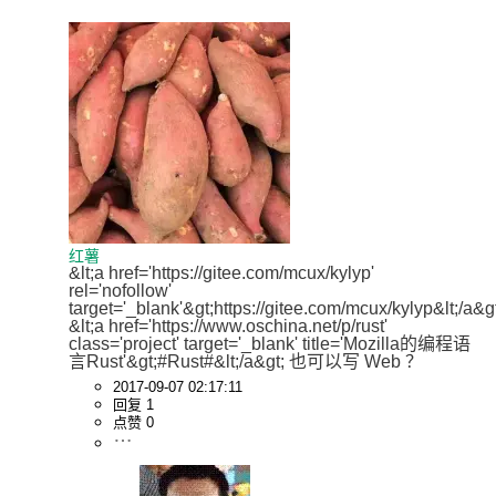
红薯
&lt;a href='https://gitee.com/mcux/kylyp' 
rel='nofollow' 
target='_blank'&gt;https://gitee.com/mcux/kylyp&lt;/a&gt
&lt;a href='https://www.oschina.net/p/rust' 
class='project' target='_blank' title='Mozilla的编程语
言Rust'&gt;#Rust#&lt;/a&gt; 也可以写 Web ？
2017-09-07 02:17:11
回复 1
点赞 0