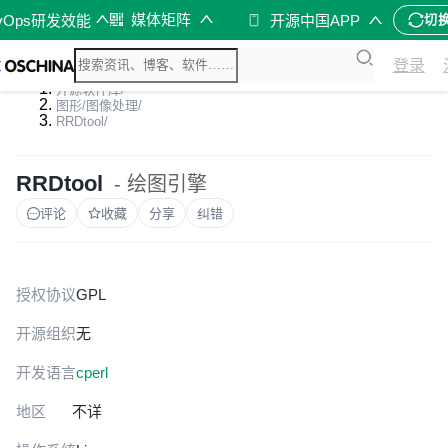
媒体矩阵
vOps研发效能
开源中国APP
切
登录
开源软件库
/
图形/图像处理
/
RRDtool
/
RRDtool
- 绘图引擎
评论
收藏
分享
纠错
授权协议
GPL
开源组织
无
开发语言
c
perl
地区
不详