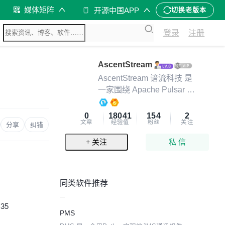
媒体矩阵
开源中国APP
切换老版本
登录
注册
AscentStream
AscentStream 谙流科技 是
一家围绕 Apache Pulsar 和
Apache BookKeeper 打造下
一代流数据平台的开源基础
0
18041
154
2
文章
经验值
粉丝
关注
软件公司
分享
纠错
+ 关注
私 信
同类软件推荐
:35
PMS