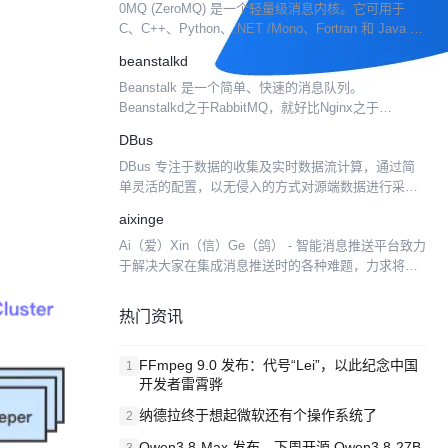
0MQ (ZeroMQ) 是一个轻量级消息内核。它可用于
C、C++、Python、.NET /Mono、Fortran 和 Java 语
言。它运行在AIX ，FreeBSD的，基于HP - UX ， ...
beanstalkd
Beanstalk 是一个简单、快速的消息队列。
Beanstalkd之于RabbitMQ，就好比Nginx之于
Apache，Varnish之于Squid。后面在项目中使用
DBus
Beanstalkd的过程中，...
DBus 专注于数据的收集及实时数据流计算，通过简
单灵活的配置，以无侵入的方式对源端数据进行采
集，采用高可用的流式计算框架，对在业务流程中产
aixinge
生的数据进行汇聚，经过转换处理后成为统一 JSON
Ai（爱）Xin（信）Ge（鸽） - 智能消息推送平台致力
的数据格...
于解决大家在集成消息推送时的各种难题，力求将消
息通知简单化、统一化，实现推送"All in One"的效
果。 目标特性 易使用：一个 SDK/...
热门资讯
FFmpeg 9.0 发布：代号“Lei”，以此纪念中国
1
开发者雷霄骅
纳德拉终于想起微软还有个操作系统了
2
Qwen3.8-Max 发布，下周开源 Qwen3.8-27B