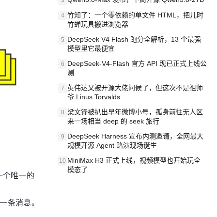
3
竹知了：一个零依赖的单文件 HTML，把儿时
4
竹蝉玩具搬进浏览器
DeepSeek V4 Flash 跑分全解析，13 个最强
5
模型里它最便宜
DeepSeek-V4-Flash 官方 API 现已正式上线公
6
测
英伟达又被开源大佬问候了，但这次不是祖师
7
爷 Linus Torvalds
梁文锋被扒出早年微博小号，孤身前往无人区
8
来一场相当 deep 的 seek 旅行
DeepSeek Harness 宣布内测邀请，全网最大
9
规模开源 Agent 路演现场诞生
MiniMax H3 正式上线，视频模型也开始玩全
10
模态了
配一个唯一的
、
的每一条消息。