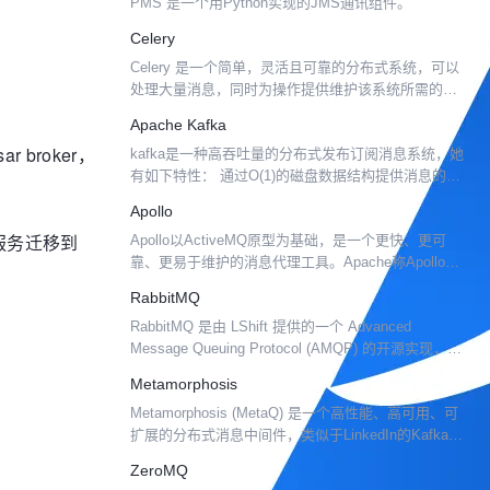
PMS 是一个用Python实现的JMS通讯组件。
Celery
Celery 是一个简单，灵活且可靠的分布式系统，可以
处理大量消息，同时为操作提供维护该系统所需的工
具。这是一个任务队列，着重于实时处理，同时还支
Apache Kafka
持任务调度。 Celery 通过消息进行通信，通常使用...
 broker，
kafka是一种高吞吐量的分布式发布订阅消息系统，她
有如下特性： 通过O(1)的磁盘数据结构提供消息的持
久化，这种结构对于即使数以TB的消息存储也能够保
Apollo
持长时间的稳定性能。 高吞吐量：即使是非常普通
和服务迁移到
Apollo以ActiveMQ原型为基础，是一个更快、更可
的...
靠、更易于维护的消息代理工具。Apache称Apollo为
最快、最强健的 STOMP（Streaming Text Orientated
RabbitMQ
Me...
RabbitMQ 是由 LShift 提供的一个 Advanced
Message Queuing Protocol (AMQP) 的开源实现，由
以高性能、健壮以及可伸缩性出名的 Erlang 写成，...
Metamorphosis
Metamorphosis (MetaQ) 是一个高性能、高可用、可
扩展的分布式消息中间件，类似于LinkedIn的Kafka，
具有消息存储顺序写、吞吐量大和支持本地和XA事务
ZeroMQ
等特性，适用于大吞吐量、...