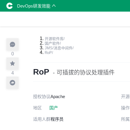
DevOps研发效能
开源软件库
/
国产软件
/
JMS/消息中间件
/
RoP
/
0
RoP
- 可插拔的协议处理插件
4
授权协议
Apache
开源
地区
国产
操作
适用人群
程序员
所属