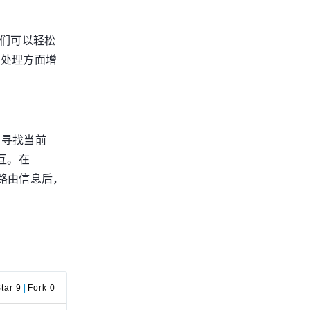
，我们可以轻松
议的处理方面增
集群中寻找当前
交互。在
在的路由信息后，
tar 9
|
Fork 0