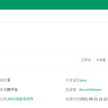
评论
收藏
组织
无
开发语言
java
系统
跨平台
投递者
AscentStream
分类
JMS/消息中间件
收录时间
2021-05-21 11:12