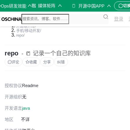
媒体矩阵
vOps研发效能
开源中国APP
切
登录
开源软件库
/
手机/移动开发
/
repo
/
repo
- 📒 记录一个自己的知识库
评论
收藏
分享
纠错
授权协议
Readme
开源组织
无
开发语言
java
地区
不详