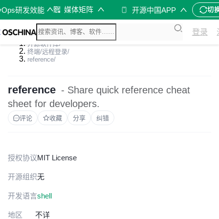
媒体矩阵
vOps研发效能
开源中国APP
切
登录
开源软件库
/
终端/远程登录
/
reference
/
reference
- Share quick reference cheat
sheet for developers.
评论
收藏
分享
纠错
授权协议
MIT License
开源组织
无
开发语言
shell
地区
不详