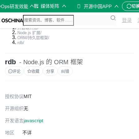
媒体矩阵
vOps研发效能
开源中国APP
切
登录
开源软件库
/
Node.js 扩展
/
ORM/持久层框架
/
rdb
/
rdb
- Node.js 的 ORM 框架
评论
收藏
分享
纠错
授权协议
MIT
开源组织
无
开发语言
javascript
地区
不详