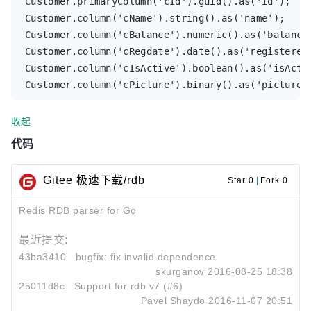
Customer.primaryColumn('cId').guid().as('id');

Customer.column('cName').string().as('name');

Customer.column('cBalance').numeric().as('balance'
Customer.column('cRegdate').date().as('registeredD
Customer.column('cIsActive').boolean().as('isActiv
Customer.column('cPicture').binary().as('picture')
var db = rdb('postgres://postgres:postgres@localho
收起
代码
db.transaction()

    .then(getById)

Gitee 极速下载/rdb
Star 0
|
Fork 0
    .then(printCustomer)

    .then(rdb.commit)

Redis RDB parser for Go
    .then(null, rdb.rollback)

    .then(onOk, onFailed);

最近提交:
43ba3410
bugfix: fix invalid dependence
function getById() {

skurganov
2016-08-25 18:38
    return Customer.getById('a0000000-0000-
25011d8c
Support for rdb v7 (#6)
Pavel Shaydo
2016-11-07 20:51
0000-0000-000000000000');
