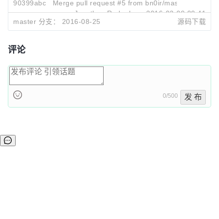
90399abc
Merge pull request #5 from bn0ir/master
}

Jonathan Rudenberg
2016-02-09 09:41
master 分支：
2016-08-25
源码下载
function printCustomer(customer) {

    var format = 'Customer Id: %s, name: %s, Bala
评论
    var args = [format, customer.id, customer.nam
    console.log.apply(null,args);

}

0/500
发 布
function onOk() {

    console.log('Success');

    console.log('Waiting for connection pool to te
}

function onFailed(err) {

    console.log('Rollback');

    console.log(err);

}