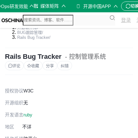
媒体矩阵
vOps研发效能
开源中国APP
切
登录
开源软件库
/
BUG跟踪管理
/
Rails Bug Tracker
/
Rails Bug Tracker
- 控制管理系统
评论
收藏
分享
纠错
授权协议
W3C
开源组织
无
开发语言
ruby
地区
不详